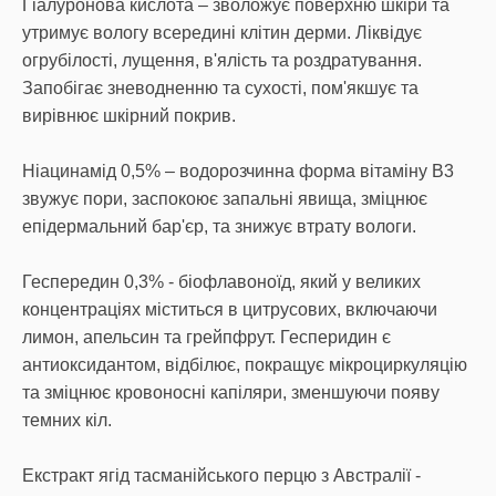
Гіалуронова кислота – зволожує поверхню шкіри та
утримує вологу всередині клітин дерми. Ліквідує
огрубілості, лущення, в'ялість та роздратування.
Запобігає зневодненню та сухості, пом'якшує та
вирівнює шкірний покрив.
Ніацинамід 0,5% – водорозчинна форма вітаміну B3
звужує пори, заспокоює запальні явища, зміцнює
епідермальний бар'єр, та знижує втрату вологи.
Геспередин 0,3% - біофлавоноїд, який у великих
концентраціях міститься в цитрусових, включаючи
лимон, апельсин та грейпфрут. Гесперидин є
антиоксидантом, відбілює, покращує мікроциркуляцію
та зміцнює кровоносні капіляри, зменшуючи появу
темних кіл.
Екстракт ягід тасманійського перцю з Австралії -