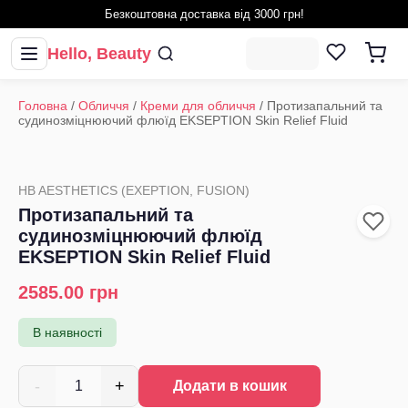
Безкоштовна доставка від 3000 грн!
Hello, Beauty
Головна
/
Обличчя
/
Креми для обличчя
/
Протизапальний та
судинозміцнюючий флюїд EKSEPTION Skin Relief Fluid
HB AESTHETICS (EXEPTION, FUSION)
Протизапальний та
судинозміцнюючий флюїд
EKSEPTION Skin Relief Fluid
2585.00
грн
В наявності
-
+
1
Додати в кошик