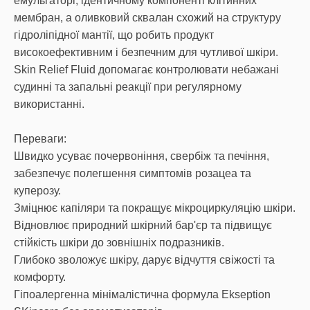
емульгаторі, ідентичному компоненті клітинних
мембран, а оливковий сквалан схожий на структуру
гідроліпідної мантії, що робить продукт
високоефективним і безпечним для чутливої ​​шкіри.
Skin Relief Fluid допомагає контролювати небажані
судинні та запальні реакції при регулярному
використанні.
Переваги:
Швидко усуває почервоніння, свербіж та печіння,
забезпечує полегшення симптомів розацеа та
куперозу.
Зміцнює капіляри та покращує мікроциркуляцію шкіри.
Відновлює природний шкірний бар'єр та підвищує
стійкість шкіри до зовнішніх подразників.
Глибоко зволожує шкіру, дарує відчуття свіжості та
комфорту.
Гіпоалергенна мінімалістична формула Ekseption