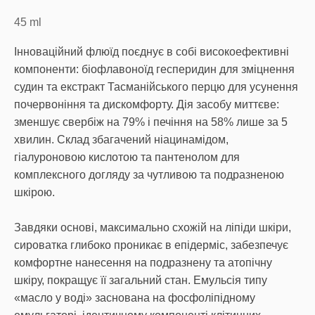
45
ml
Інноваційний флюїд поєднує в собі високоефективні
компоненти: біофлавоноїд гесперидин для зміцнення
судин та екстракт Тасманійського перцю для усунення
почервоніння та дискомфорту. Дія засобу миттєве:
зменшує свербіж на 79% і печіння на 58% лише за 5
хвилин. Склад збагачений ніацинамідом,
гіалуроновою кислотою та пантенолом для
комплексного догляду за чутливою та подразненою
шкірою.
Завдяки основі, максимально схожій на ліпіди шкіри,
сироватка глибоко проникає в епідерміс, забезпечує
комфортне нанесення на подразнену та атопічну
шкіру, покращує її загальний стан. Емульсія типу
«масло у воді» заснована на фосфоліпідному