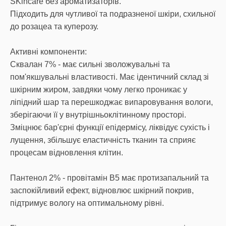
SKincare без ароматизаторів.
Підходить для чутливої та подразненої шкіри, схильної
до розацеа та куперозу.
Активні компоненти:
Сквалан 7% - має сильні зволожувальні та
пом'якшувальні властивості. Має ідентичний склад зі
шкірним жиром, завдяки чому легко проникає у
ліпідний шар та перешкоджає випаровування вологи,
зберігаючи її у внутрішньоклітинному просторі.
Зміцнює бар'єрні функції епідермісу, ліквідує сухість і
лущення, збільшує еластичність тканин та сприяє
процесам відновлення клітин.
Пантенол 2% - провітамін В5 має протизапальний та
заспокійливий ефект, відновлює шкірний покрив,
підтримує вологу на оптимальному рівні.