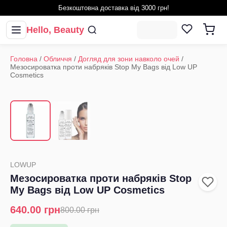
Безкоштовна доставка від 3000 грн!
Hello, Beauty
Головна
/
Обличчя
/
Догляд для зони навколо очей
/
Мезосироватка проти набряків Stop My Bags від Low UP
Cosmetics
1
/
2
‹
›
LOWUP
Мезосироватка проти набряків Stop
My Bags від Low UP Cosmetics
640.00
грн
800.00
грн