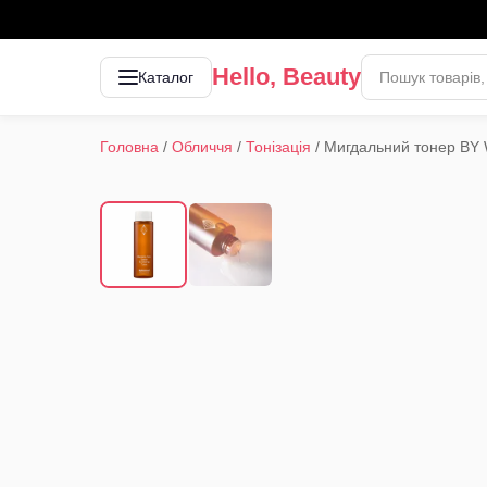
Hello, Beauty
Каталог
Головна
/
Обличчя
/
Тонізація
/
Мигдальний тонер BY W
1
/
2
‹