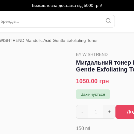
Безкоштовна доставка від 5000 грн!
ISHTREND Mandelic Acid Gentle Exfoliating Toner
›
BY WISHTREND
Мигдальний тонер 
Gentle Exfoliating T
1050.00
грн
Закінчується
-
+
1
До
150
ml