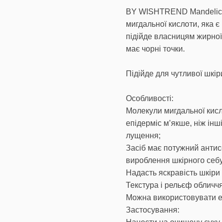
BY WISHTREND Mandelic Ac
мигдальної кислоти, яка 
підійде власницям жирної,
має чорні точки.
Підійде для чутливої шкір
Особливості:
Молекули мигдальної кисл
епідерміс м’якше, ніж ін
лущення;
Засіб має потужний антис
вироблення шкірного себ
Надасть яскравість шкіри 
Текстура і рельєф обличч
Можна використовувати есе
Застосування: