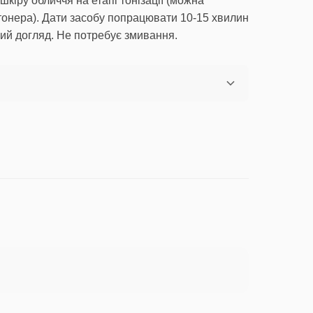
кіру обличчя на етапі тонізації (можна
тонера). Дати засобу попрацювати 10-15 хвилин
ий догляд. Не потребує змивання.