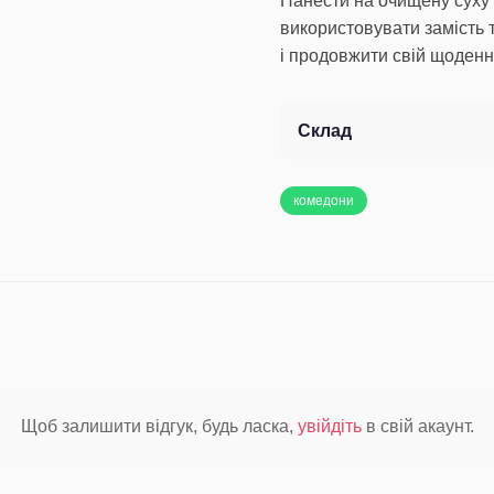
Нанести на очищену суху ш
використовувати замість 
і продовжити свій щоденн
Склад
комедони
Щоб залишити відгук, будь ласка,
увійдіть
в свій акаунт.