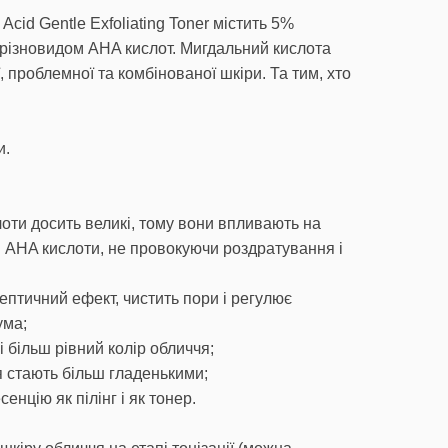
id Gentle Exfoliating Toner містить 5%
є різновидом AHA кислот. Мигдальний кислота
 проблемної та комбінованої шкіри. Та тим, хто
и.
оти досить великі, тому вони впливають на
ші AHA кислоти, не провокуючи роздратування і
ептичний ефект, чистить пори і регулює
ума;
і більш рівний колір обличчя;
я стають більш гладенькими;
нцію як пілінг і як тонер.