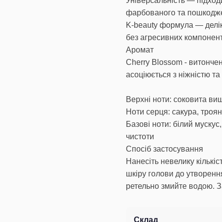
Універсальність — підходи
фарбованого та пошкодж
K-beauty формула — делік
без агресивних компонент
Аромат
Cherry Blossom - витонче
асоціюється з ніжністю т
Верхні ноти: соковита виш
Ноти серця: сакура, троянд
Базові ноти: білий мускус
чистоти
Спосіб застосування
Нанесіть невелику кількі
шкіру голови до утворення
ретельно змийте водою. З
Склад