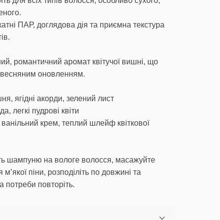
ть для всіх типів волосся, особливо сухого,
еного.
атні ПАР, доглядова дія та приємна текстура
ів.
ний, романтичний аромат квітучої вишні, що
а весняним оновленням.
ня, ягідні акорди, зелений лист
а, легкі пудрові квіти
, ванільний крем, теплий шлейф квіткової
сть шампуню на вологе волосся, масажуйте
 м’якої піни, розподіліть по довжині та
а потреби повторіть.