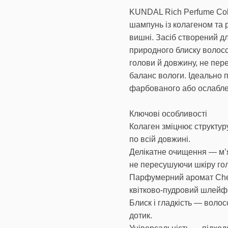
KUNDAL Rich Perfume Co
шампунь із колагеном та
вишні. Засіб створений д
природного блиску волосс
голови й довжину, не пе
баланс вологи. Ідеально 
фарбованого або ослабле
Ключові особливості
Колаген зміцнює структуру
по всій довжині.
Делікатне очищення — м’
не пересушуючи шкіру го
Парфумерний аромат Cherr
квітково-пудровий шлейф
Блиск і гладкість — воло
дотик.