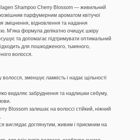
llagen Shampoo Cherry Blossom — живильний
 розкішним парфумерним ароматом квітучої
ля зміцнення, відновлення та надання
ю. М’яка формула делікатно очищує шкіру
ресушує та допомагає підтримувати оптимальний
підходить для пошкодженого, тьмяного,
ного волосся.
 волосся, зменшує ламкість і надає щільності
яко видаляє забруднення та надлишки себуму,
лови.
y Blossom залишає на волоссі стійкий, ніжний
.
сся виглядає доглянутим, живим і приємним на