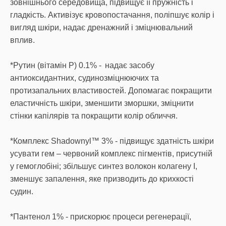
зовнішнього середовища, підвищує її пружність і
гладкість. Активізує кровопостачання, поліпшує колір і
вигляд шкіри, надає дренажний і зміцнювальний
вплив.
*Рутин (вітамін P) 0.1% - надає засобу
антиоксидантних, судинозміцнюючих та
протизапальних властивостей. Допомагає покращити
еластичність шкіри, зменшити зморшки, зміцнити
стінки капілярів та покращити колір обличчя.
*Комплекс Shadownyl™ 3% - підвищує здатність шкіри
усувати гем – червоний комплекс пігментів, присутній
у гемоглобіні; збільшує синтез волокон колагену I,
зменшує запалення, яке призводить до крихкості
судин.
*Пантенол 1% - прискорює процеси регенерації,