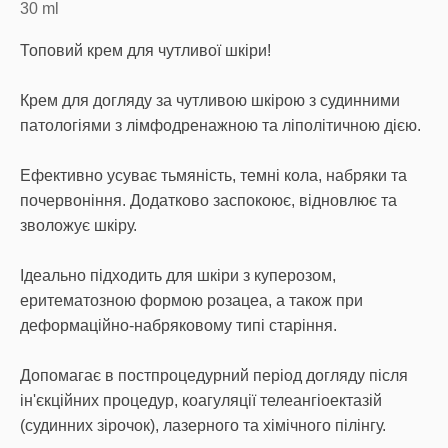
30
ml
Топовий крем для чутливої шкіри!
Крем для догляду за чутливою шкірою з судинними
патологіями з лімфодренажною та ліполітичною дією.
Ефективно усуває тьмяність, темні кола, набряки та
почервоніння. Додатково заспокоює, відновлює та
зволожує шкіру.
Ідеально підходить для шкіри з куперозом,
еритематозною формою розацеа, а також при
деформаційно-набряковому типі старіння.
Допомагає в постпроцедурний період догляду після
ін'єкційних процедур, коагуляції телеангіоектазій
(судинних зірочок), лазерного та хімічного пілінгу.