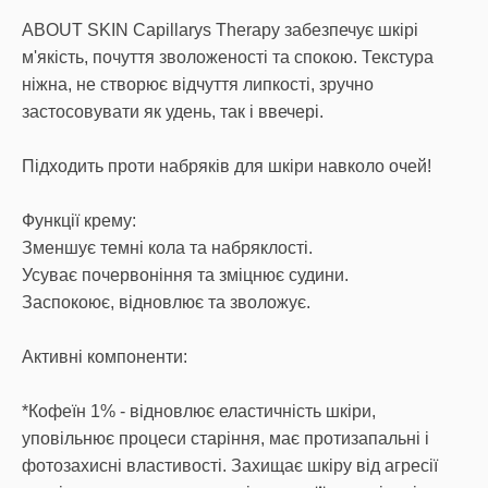
ABOUT SKIN Capillarys Therapy забезпечує шкірі
м'якість, почуття зволоженості та спокою. Текстура
ніжна, не створює відчуття липкості, зручно
застосовувати як удень, так і ввечері.
Підходить проти набряків для шкіри навколо очей!
Функції крему:
Зменшує темні кола та набряклості.
Усуває почервоніння та зміцнює судини.
Заспокоює, відновлює та зволожує.
Активні компоненти:
*Кофеїн 1% - відновлює еластичність шкіри,
уповільнює процеси старіння, має протизапальні і
фотозахисні властивості. Захищає шкіру від агресії