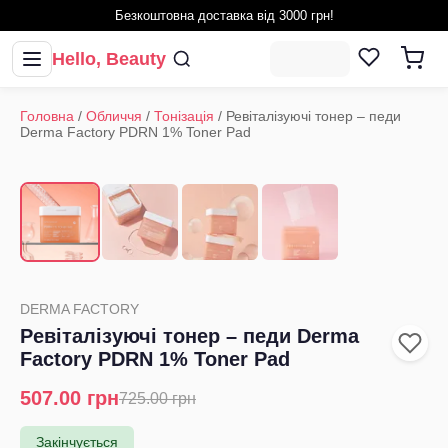
Безкоштовна доставка від 3000 грн!
Hello, Beauty
Головна
/
Обличчя
/
Тонізація
/
Ревіталізуючі тонер – педи
Derma Factory PDRN 1% Toner Pad
1
/
4
‹
›
DERMA FACTORY
Ревіталізуючі тонер – педи Derma
Factory PDRN 1% Toner Pad
507.00
грн
725.00
грн
Закінчується