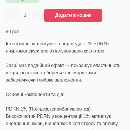
-
+
1
Додати в кошик
90
pcs
Інтенсивно зволожуючі тонер-педи з 1% PDRN і
низькомолекулярною гіалуроновою кислотою.
Засіб має подвійний ефект — покращує еластичність
шкіри, освітлює та бореться зі зморшками,
забезпечуючи глибоке зволоження.
Основні компоненти та дія:
PDRN 1% (Полідезоксирибонуклеотид)
Високочистий PDRN у концентрації 1% активізує
оновлення шкіри, відновлює після стресу та впливу