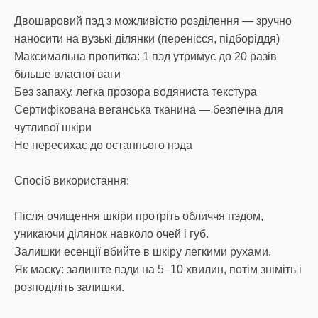
Двошаровий пэд з можливістю розділення — зручно
наносити на вузькі ділянки (перенісся, підборіддя)
Максимальна пропитка: 1 пэд утримує до 20 разів
більше власної ваги
Без запаху, легка прозора водяниста текстура
Сертифікована веганська тканина — безпечна для
чутливої шкіри
Не пересихає до останнього пэда
Спосіб використання:
Після очищення шкіри протріть обличчя пэдом,
уникаючи ділянок навколо очей і губ.
Залишки есенції вбийте в шкіру легкими рухами.
Як маску: залиште пэди на 5–10 хвилин, потім зніміть і
розподіліть залишки.