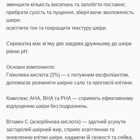
зменшити кількість висипань та запобігти постакне;
прибрати сухість та лущення, зберігаючи зволоженість
шкіри;
освітлити тон та покращити текстуру шкіри.
Сироватка має м’яку дію завдяки дружньому до шкіри
рівню pH.
Основні компоненти:
Гліколева кислота (3%) — є потужним ексфоліантом,
допомагає розчиняти шкірне сало та ороговілі клітини.
Комплекс AHA, BHA та PHA — сприяють ефективному
відлущенню шкіри без подразнень.
Вітамін С (аскорбінова кислота) — здатний усунути
застарілий шкірний жир, сприяє освітленню та
оновленню клітин шкіри, надаючи їй свіжості та сяйва,