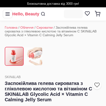
Безкоштовна доставка від 3000 грн!
Hello, Beauty
Головна
/
Обличчя
/
Сироватки
/
Заспокійлива гелева
сироватка з гліколевою кислотою та вітаміном C SKIN&LAB
Glycolic Acid × Vitamin C Calming Jelly Serum
1
/
2
‹
›
SKIN&LAB
Заспокійлива гелева сироватка з
гліколевою кислотою та вітаміном C
SKIN&LAB Glycolic Acid × Vitamin C
Calming Jelly Serum