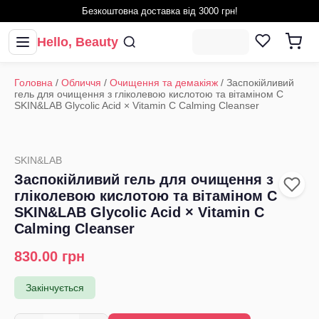
Безкоштовна доставка від 3000 грн!
Hello, Beauty
Головна
/
Обличчя
/
Очищення та демакіяж
/
Заспокійливий
гель для очищення з гліколевою кислотою та вітаміном C
SKIN&LAB Glycolic Acid × Vitamin C Calming Cleanser
SKIN&LAB
Заспокійливий гель для очищення з
гліколевою кислотою та вітаміном C
SKIN&LAB Glycolic Acid × Vitamin C
Calming Cleanser
830.00
грн
Закінчується