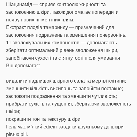
Ніацинамід — сприяє контролю жирності та
заспокоєнню шкіри, також допомагає попередити
появу нових пігментних плям.
Екстракт плодів тамаринду — призначений для
заспокоєння подразнень та зменшення почервонінь.
11 зволожувальних компонентів — допомагають
зберігати оптимальний рівень зволоження шкіри,
запобігаючи сухості та стягнутості після умивання
Він допомагає:
видалити надлишок шкірного сала та мертві клітини;
зменшити кількість висипань та запобігти постакне;
заспокоїти подразнення та зменшити чутливість;
прибрати сухість та лущення, зберігаючи зволоженість
шкіри;
покращити тон та текстуру шкіри.
Гель має м’який ефект завдяки дружньому до шкіри
рівню pH.