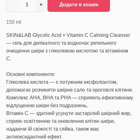
-
+
1
Додати в кошик
150
ml
SKIN&LAB Glycolic Acid × Vitamin C Calming Cleanser
— гель для делікатного та водночас ретельного
очищення шкіри з гліколевою кислотою та вітаміном
C.
Основні компоненти:
Гліколева кислота — є потужним ексфоліантом,
допомагає розчиняти шкірне сало та ороговілі клітини.
Комплекс AHA, BHA та PHA — сприяють ефективному
відлущенню шкіри без подразнень.
Вітамін С — здатний усунути застарілий шкірний жир,
сприяє освітленню та оновленню клітин шкіри,
надаючи їй свіжості та сяйва, також має
антиоксидантний ефект.