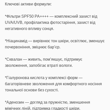
Ключові активи формули:
*Фільтри SPF50 PA++++ — комплексний захист від
UVA/UVB, профілактика фотостаріння, захист від
негативного впливу сонця.
*Ніацинамід — вирівнює тон шкіри, освітлює, зменшує
почервоніння, зміцнює барʼєр.
*Сквалан — живить, помʼякшує, підтримує
зволоження, запобігає втраті вологи.
*Гіалуронова кислота у комплексі форм —
багаторівневе зволоження для комфортного носіння
тональної основи без сухості.
*Аденозин — догляд за пружністю, зменшення
мімічних ліній, підтримка гладкості шкіри.