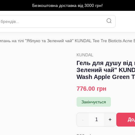
Безкоштовна доставка від 3000 грн!
ипань на тілі "Яблуко та Зелений чай" KUNDAL Tee Tre Bioticts Acne
KUNDAL
Гель для душу від 
Зелений чай" KUNDA
Wash Apple Green T
776.00
грн
Закінчується
-
+
1
До