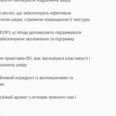
коїти і вилікувати подразнену шкіру.
кислот, що забезпечують ефективне
літин шкіри, сприяючи покращенню її текстури.
 EOP): ці ліпіди допомагають підтримувати
забезпечуючи зволоження та підтримку
к провітамін В5, має зволожуючі властивості і
разнену шкіру.
ійливий інгредієнт із зволожуючими та
ми.
свіжий аромат з нотками зеленого чаю і