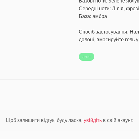
Базові ноти: Зелене яблу
Середні ноти: Лілія, фрезія
База: амбра
Спосіб застосування: Нали
долоні, вмасируйте гель у
акне
Щоб залишити відгук, будь ласка,
увійдіть
в свій акаунт.