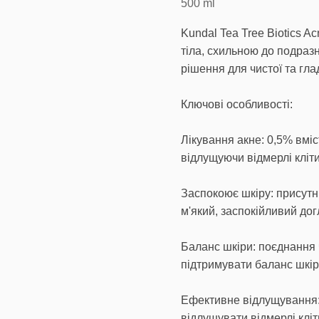
500
ml
Kundal Tea Tree Biotics A
тіла, схильною до подразн
рішення для чистої та глад
Ключові особливості:
Лікування акне: 0,5% вміс
відлущуючи відмерлі кліти
Заспокоює шкіру: присутн
м'який, заспокійливий до
Баланс шкіри: поєднання 
підтримувати баланс шкіри
Ефективне відлущування
відлущувати відмерлі кліт