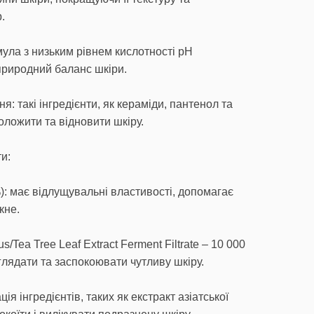
.
ула з низьким рівнем кислотності рН
природний баланс шкіри.
: такі інгредієнти, як кераміди, пантенол та
оложити та відновити шкіру.
ти:
): має відлущувальні властивості, допомагає
кне.
s/Tea Tree Leaf Extract Ferment Filtrate – 10 000
глядати та заспокоювати чутливу шкіру.
я інгредієнтів, таких як екстракт азіатської