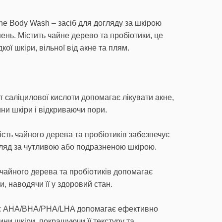
cne Body Wash – засіб для догляду за шкірою
ень. Містить чайне дерево та пробіотики, це
кої шкіри, вільної від акне та плям.
т саліцилової кислоти допомагає лікувати акне,
ни шкіри і відкриваючи пори.
ість чайного дерева та пробіотиків забезпечує
гляд за чутливою або подразненою шкірою.
чайного дерева та пробіотиків допомагає
, наводячи її у здоровий стан.
: AHA/BHA/PHA/LHA допомагає ефективно
ини шкіри, покращуючи її текстуру та