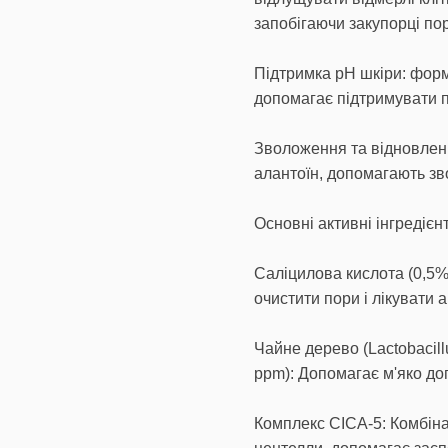
запобігаючи закупорці пор
Підтримка рН шкіри: форм
допомагає підтримувати 
Зволоження та відновлення
алантоїн, допомагають зв
Основні активні інгредієн
Саліцилова кислота (0,5%
очистити пори і лікувати а
Чайне дерево (Lactobacillu
ppm): Допомагає м'яко до
Комплекс CICA-5: Комбінаці