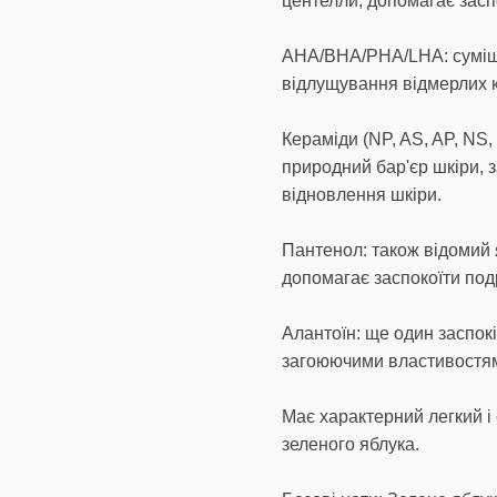
центелли, допомагає заспо
AHA/BHA/PHA/LHA: суміш 
відлущування відмерлих к
Кераміди (NP, AS, AP, NS,
природний бар'єр шкіри, 
відновлення шкіри.
Пантенол: також відомий я
допомагає заспокоїти под
Алантоїн: ще один заспок
загоюючими властивостя
Має характерний легкий і 
зеленого яблука.