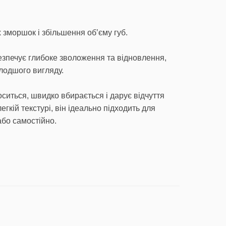
х зморшок і збільшення обʼєму губ.
езпечує глибоке зволоження та відновлення,
одшого вигляду.
оситься, швидко вбирається і дарує відчуття
егкій текстурі, він ідеально підходить для