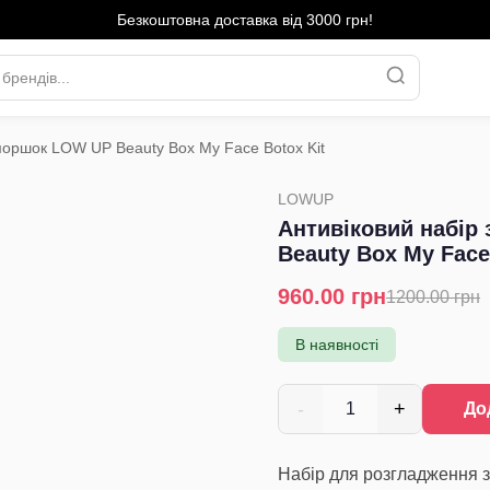
Безкоштовна доставка від 3000 грн!
зморшок LOW UP Beauty Box My Face Botox Kit
›
LOWUP
Антивіковий набір
Beauty Box My Face
960.00
грн
1200.00
грн
В наявності
-
+
1
До
Набір для розгладження 