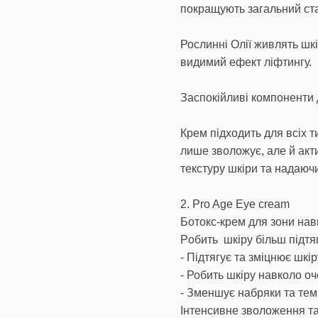
покращують загальний ста
Рослинні Олії живлять шкі
видимий ефект ліфтингу.
Заспокійливі компоненти 
Крем підходить для всіх ти
лише зволожує, але й акт
текстуру шкіри та надаючи
2. Pro Age Eye cream
Ботокс-крем для зони нав
Pобить шкіру більш підтя
- Підтягує та зміцнює шкі
- Робить шкіру навколо о
- Зменшує набряки та темн
Інтенсивне зволоження т