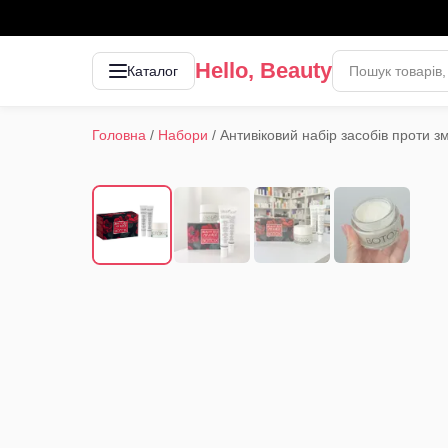
Hello, Beauty
Каталог
Головна
/
Набори
/
Антивіковий набір засобів проти 
1
/
4
‹