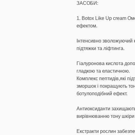
ЗАСОБИ:
1. Botox Like Up cream О
ефектом.
Інтенсивно зволожуючий к
підтяжки та ліфтинга.
Гіалуронова кислота допо
гладкою та еластичною.
Комплекс пептидів,які пі
зморшок і покращують тон
ботулоподібний ефект.
Антиоксиданти захищають 
вирівнюванню тону шкіри
Екстракти рослин забезпе