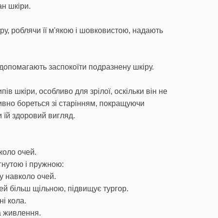
н шкіри.
ру, роблячи її м'якою і шовковистою, надають
допомагають заспокоїти подразнену шкіру.
пів шкіри, особливо для зрілої, оскільки він не
ивно бореться зі старінням, покращуючи
 їй здоровий вигляд.
коло очей.
гнутою і пружною:
ру навколо очей.
чей більш щільною, підвищує тургор.
і кола.
а живлення.