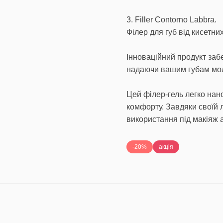
3. Filler Contorno Labbra.
Філер для губ від кисетни
Інноваційний продукт заб
надаючи вашим губам мол
Цей філер-гель легко нан
комфорту. Завдяки своїй л
-20%
акція