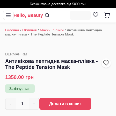
Безкоштовна доставка від 5000 грн!
Hello, Beauty
Головна
/
Обличчя
/
Маски, пілінги
/
Антивікова пептидна
маска-плівка - The Peptide Tension Mask
DERMAFIRM
Антивікова пептидна маска-плівка -
The Peptide Tension Mask
1350.00
грн
Закінчується
-
+
1
Додати в кошик