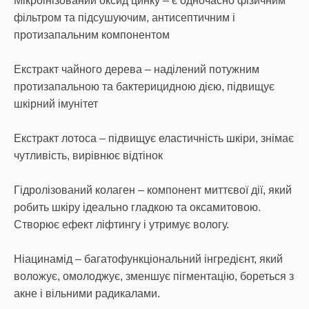
Miкроінізований оксид цинку – є одночасно фізичним
фільтром та підсушуючим, антисептичним і
протизапальним компонентом
Екстракт чайного дерева – наділений потужним
протизапальною та бактерицидною дією, підвищує
шкірний імунітет
Екстракт лотоса – підвищує еластичність шкіри, знімає
чутливість, вирівнює відтінок
Гідролізований колаген – компонент миттєвої дії, який
робить шкіру ідеально гладкою та оксамитовою.
Створює ефект ліфтингу і утримує вологу.
Ніацинамід – багатофункціональний інгредієнт, який
воложує, омолоджує, зменшує пігментацію, бореться з
акне і вільними радикалами.