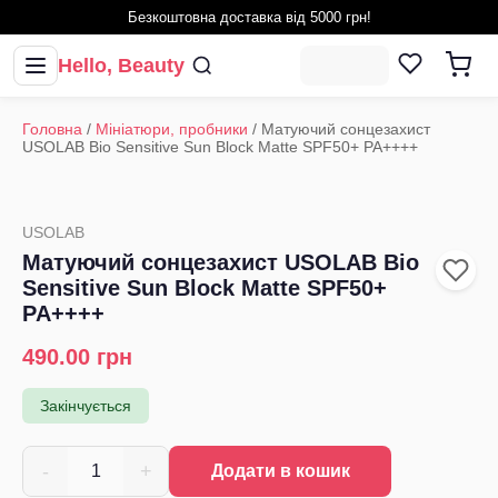
Безкоштовна доставка від 5000 грн!
Hello, Beauty
Головна
/
Мініатюри, пробники
/
Матуючий сонцезахист
USOLAB Bio Sensitive Sun Block Matte SPF50+ PA++++
USOLAB
Матуючий сонцезахист USOLAB Bio
Sensitive Sun Block Matte SPF50+
PA++++
490.00
грн
Закінчується
-
+
1
Додати в кошик