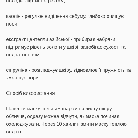
володіє ліфтинг ефектом;
каолін - регулює виділення себуму, глибоко очищує
пори;
екстракт центелли азійської - прибирає набряки,
підтримує рівень вологи у шкірі, запобігає сухості та
подразненням;
спіруліна - розгладжує шкіру, відновлює її пружність та
зменшує пори.
Спосіб використання
Нанести маску щільним шаром на чисту шкіру
обличчя, одразу можна відчути, як маска починає
охолоджувати. Через 10 хвилин змити маску теплою