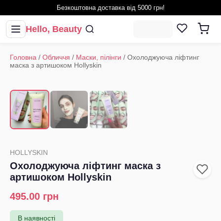
Безкоштовна доставка від 5000 грн!
Hello, Beauty
Головна
/
Обличчя
/
Маски, пілінги
/
Охолоджуюча ліфтинг
маска з артишоком Hollyskin
1
/
3
‹
›
HOLLYSKIN
Охолоджуюча ліфтинг маска з
артишоком Hollyskin
495.00
грн
В наявності