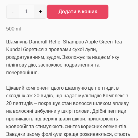
-
+
1
Додати в кошик
500
ml
Шампунь Dandruff Relief Shampoo Apple Green Tea
Kundal бореться з проявами сухої лупи,
роздратуванням, зудом. Зволожує та надає м´яку
пілінгову дію, заспокоює подразнення та
почервоніння.
Цікавий компонент цього шампуню це пептиди, в
складі їх аж 20 видів, що надає мультидію.Комплекс з
20 пептидів – покращує стан волосся шляхом впливу
на волосяні цибулини у шкірі голови. Дрібні пептиди
проникають під верхні шари шкіри, прискорюють
кровообіг та стимулюють синтез корисних елементів.
Завдяки цьому фолікули краще розвиваються, стають