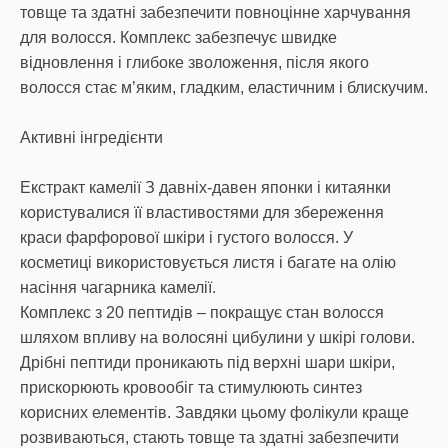
товще та здатні забезпечити повноцінне харчування
для волосся. Комплекс забезпечує швидке
відновлення і глибоке зволоження, після якого
волосся стає м’яким, гладким, еластичним і блискучим.
Активні інгредієнти
Екстракт камелії З давніх-давен японки і китаянки
користувалися її властивостями для збереження
краси фарфорової шкіри і густого волосся. У
косметиці використовується листя і багате на олію
насіння чагарника камелії.
Комплекс з 20 пептидів – покращує стан волосся
шляхом впливу на волосяні цибулини у шкірі голови.
Дрібні пептиди проникають під верхні шари шкіри,
прискорюють кровообіг та стимулюють синтез
корисних елементів. Завдяки цьому фолікули краще
розвиваються, стають товще та здатні забезпечити