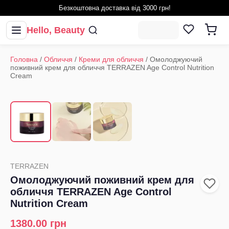
Безкоштовна доставка від 3000 грн!
Hello, Beauty
Головна
/
Обличчя
/
Креми для обличчя
/
Омолоджуючий
поживний крем для обличчя TERRAZEN Age Control Nutrition
Cream
1
/
3
‹
›
TERRAZEN
Омолоджуючий поживний крем для
обличчя TERRAZEN Age Control
Nutrition Cream
1380.00
грн