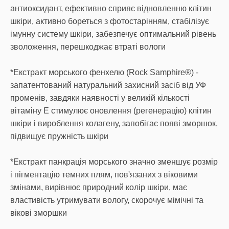
антиоксидант, ефективно сприяє відновленню клітин
шкіри, активно бореться з фотостарінням, стабілізує
імунну систему шкіри, забезпечує оптимальний рівень
зволоження, перешкоджає втраті вологи
*Екстракт морського фенхелю (Rock Samphire®) -
запатентований натуральний захисний засіб від УФ
променів, завдяки наявності у великій кількості
вітаміну Е стимулює оновлення (регенерацію) клітин
шкіри і вироблення колагену, запобігає появі зморшок,
підвищує пружність шкіри
*Екстракт панкрація морського значно зменшує розмір
і пігментацію темних плям, пов'язаних з віковими
змінами, вирівнює природний колір шкіри, має
властивість утримувати вологу, скорочує мімічні та
вікові зморшки