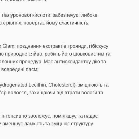
 гіалуронової кислоти: забезпечує глибоке
іх рівнях, повертає йому еластичність,
Glam: поєднання екстрактів троянди, гібіскусу
сю природне сяйво, робить його шовковистим та
алонних процедур. Має антиоксидантну дію та
 всередині пасм;
drogenated Lecithin, Cholesterol): зміцнюють та
’єр волосся, захищаючи від втрати вологи та
: інтенсивно зволожує, пом’якшує та надає
, зменшує ламкість та зміцнює структуру