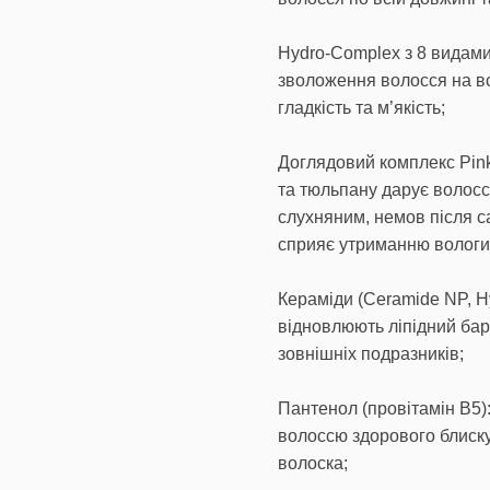
Hydro-Complex з 8 видами
зволоження волосся на вс
гладкість та м’якість;
Доглядовий комплекс Pink 
та тюльпану дарує волос
слухняним, немов після с
сприяє утриманню вологи
Кераміди (Ceramide NP, Hy
відновлюють ліпідний бар
зовнішніх подразників;
Пантенол (провітамін B5)
волоссю здорового блиску
волоска;