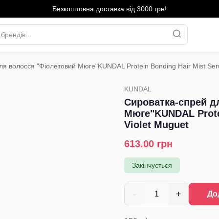
Безкоштовна доставка від 3000 грн!
я волосся "Фіолетовий Мюге"KUNDAL Protein Bonding Hair Mist Ser
KUNDAL
Сироватка-спрей д
Мюге"KUNDAL Prote
Violet Muguet
613.00
грн
Закінчується
-
+
1
До