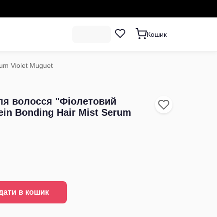
Кошик
um Violet Muguet
ля волосся "Фіолетовий
in Bonding Hair Mist Serum
дати в кошик