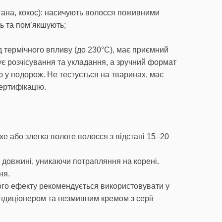
ргана, кокос): насичують волосся поживними
ь та пом’якшують;
д термічного впливу (до 230°C), має приємний
ує розчісування та укладання, а зручний формат
ю у подорож. Не тестується на тваринах, має
ертифікацію.
хе або злегка вологе волосся з відстані 15–20
о довжині, уникаючи потрапляння на корені.
ня.
го ефекту рекомендується використовувати у
ндиціонером та незмивним кремом з серії