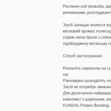
Рослинні олії (жожоба, а
речовинами, розгладжуют
Засіб захищає волосся ві
квітковий аромат, полегш
спрею легко брати з собо
підтверджену веганську с
Спосіб застосування:
Розпиліть сироватку на су
см;
Рівномірно розподіліть п
Засіб не потребує змиван
Для досягнення найкращо
комплексі з шампунем, ко
KUNDAL Protein Bonding.