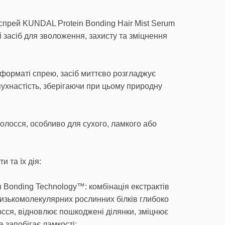
спрей KUNDAL Protein Bonding Hair Mist Serum
засіб для зволоження, захисту та зміцнення
 форматі спрею, засіб миттєво розгладжує
пухнастість, зберігаючи при цьому природну
волосся, особливо для сухого, ламкого або
 та їх дія:
 Bonding Technology™: комбінація екстрактів
изькомолекулярних рослинних білків глибоко
осся, відновлює пошкоджені ділянки, зміцнює
а запобігає ламкості;