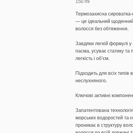
150
ml
Термозахисна сироватка-
— це ідеальний щоденний 
волосся без обтяження.
Завдяки легкій формулі у
пасма, усуває статику та 
легкість і об’єм.
Підходить для всіх типів 
неслухняного.
Ключові активні компоненти
Запатентована технологія
морських водоростей та н
проникає в структуру вол
волосся по всій довжині т