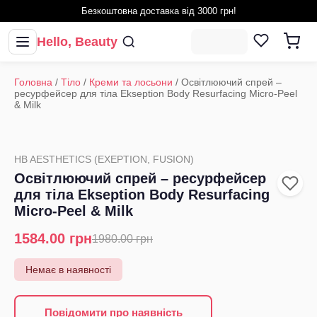
Безкоштовна доставка від 3000 грн!
Hello, Beauty
Головна
/
Тіло
/
Креми та лосьони
/
Освітлюючий спрей –
ресурфейсер для тіла Ekseption Body Resurfacing Micro-Peel
& Milk
HB AESTHETICS (EXEPTION, FUSION)
Освітлюючий спрей – ресурфейсер
для тіла Ekseption Body Resurfacing
Micro-Peel & Milk
1584.00
грн
1980.00
грн
Немає в наявності
Повідомити про наявність