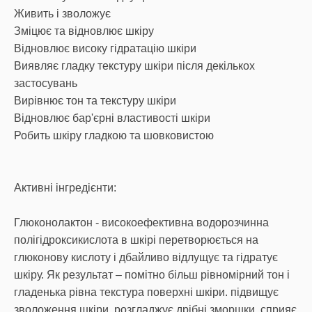
Живить і зволожує
Зміцює та відновлює шкіру
Відновлює високу гідратацію шкіри
Виявляє гладку текстуру шкіри після декількох
застосувань
Вирівнює тон та текстуру шкіри
Відновлює бар'єрні властивості шкіри
Робить шкіру гладкою та шовковистою
Активні інгредієнти:
Глюконолактон - високоефективна водорозчинна
полігідроксикислота в шкірі перетворюється на
глюконову кислоту і дбайливо відлущує та гідратує
шкіру. Як результат – помітно більш рівномірний тон і
гладенька рівна текстура поверхні шкіри. підвищує
зволоження шкіри, розгладжує дрібні зморшки, сприяє