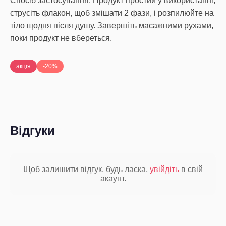
Спосіб застосування: Продукт простий у використанні,
струсіть флакон, щоб змішати 2 фази, і розпилюйте на
тіло щодня після душу. Завершіть масажними рухами,
поки продукт не вбереться.
акція
-20%
Відгуки
Щоб залишити відгук, будь ласка,
увійдіть
в свій
акаунт.