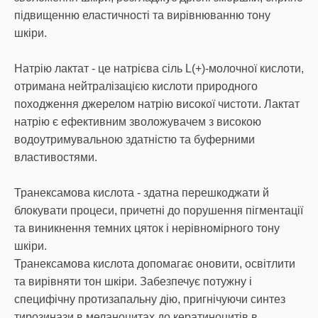
підвищенню еластичності та вирівнюванню тону
шкіри.
Натрію лактат - це натрієва сіль L(+)-молочної кислоти,
отримана нейтралізацією кислоти природного
походження джерелом натрію високої чистоти. Лактат
натрію є ефективним зволожувачем з високою
водоутримувальною здатністю та буферними
властивостями.
Транексамова кислота - здатна перешкоджати й
блокувати процеси, причетні до порушення пігментації
та виникнення темних цяток і нерівномірного тону
шкіри.
Транексамова кислота допомагає оновити, освітлити
та вирівняти тон шкіри. Забезпечує потужну і
специфічну протизапальну дію, пригнічуючи синтез
тирозинази в меланоцитах до кератиноцитів в