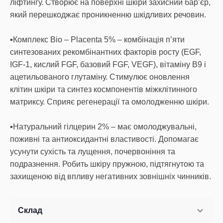
ліфтингу. Створює на поверхні шкіри захисний бар’єр,
який перешкоджає проникненню шкідливих речовин.
▪️Комплекс Bio – Placenta 5% – комбінація п’яти
синтезованих рекомбінантних факторів росту (EGF,
IGF-1, кислий FGF, базовий FGF, VEGF), вітаміну B9 і
ацетильованого глутаміну. Стимулює оновлення
клітин шкіри та синтез космпонентів міжклітинного
матриксу. Сприяє регенерації та омолодженню шкіри.
▪️Натуральний гілцерин 2% – має омолоджувальні,
поживні та антиоксидантні властивості. Допомагає
усунути сухість та лущення, почервоніння та
подразнення. Робить шкіру пружною, підтягнутою та
захищеною від впливу негативних зовнішніх чинників.
Склад