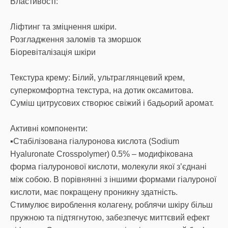
Властивості:
Ліфтинг та зміцнення шкіри.
Розгладження заломів та зморшок
Біоревіталізація шкіри
Текстура крему: Білий, ультраглянцевий крем,
суперкомфортна текстура, на дотик оксамитова.
Суміш цитрусових створює свіжий і бадьорий аромат.
Активні компоненти:
▪️Стабілізована гіалуронова кислота (Sodium
Hyaluronate Crosspolymer) 0.5% – модифікована
форма гіалуронової кислоти, молекули якої з’єднані
між собою. В порівнянні з іншими формами гіалуроної
кислоти, має покращену проникну здатність.
Стимулює вироблення колагену, роблячи шкіру більш
пружною та підтягнутою, забезпечує миттєвий ефект