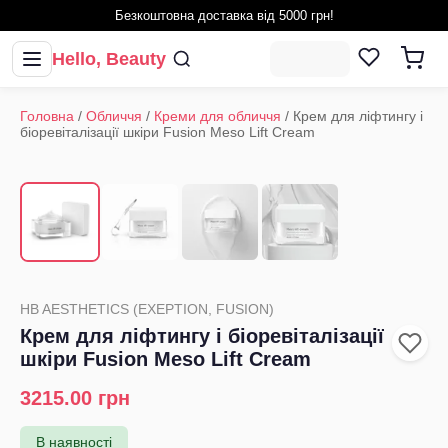
Безкоштовна доставка від 5000 грн!
Hello, Beauty
Головна
/
Обличчя
/
Креми для обличчя
/
Крем для ліфтингу і
біоревіталізації шкіри Fusion Meso Lift Cream
1
/
4
‹
›
HB AESTHETICS (EXEPTION, FUSION)
Крем для ліфтингу і біоревіталізації
шкіри Fusion Meso Lift Cream
3215.00
грн
В наявності