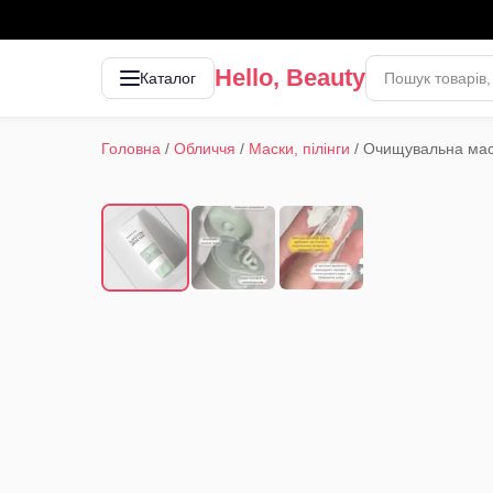
Hello, Beauty
Каталог
Головна
/
Обличчя
/
Маски, пілінги
/
Очищувальна маска
1
/
3
‹