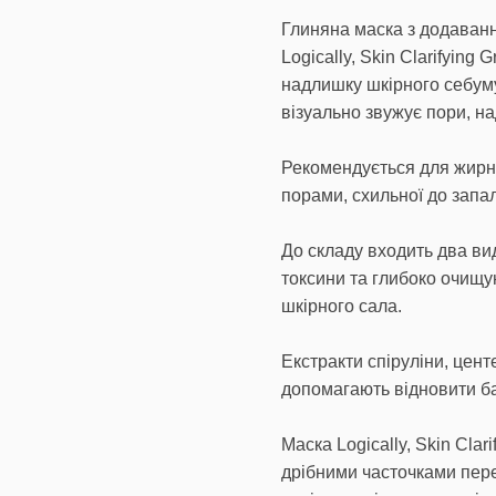
Глиняна маска з додаванн
Logically, Skin Clarifyin
надлишку шкірного себуму
візуально звужує пори, на
Рекомендується для жирно
порами, схильної до запа
До складу входить два вид
токсини та глибоко очищую
шкірного сала.
Екстракти спіруліни, цент
допомагають відновити бар
Маска Logically, Skin Cla
дрібними часточками пере