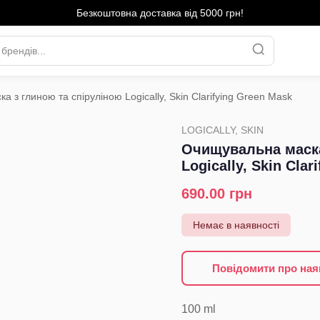
Безкоштовна доставка від 5000 грн!
 з глиною та спіруліною Logically, Skin Clarifying Green Mask
›
LOGICALLY, SKIN
Очищувальна маска
Logically, Skin Cla
690.00
грн
Немає в наявності
Повідомити про ная
100
ml