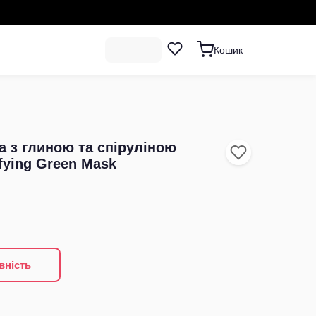
Кошик
 з глиною та спіруліною
rifying Green Mask
вність