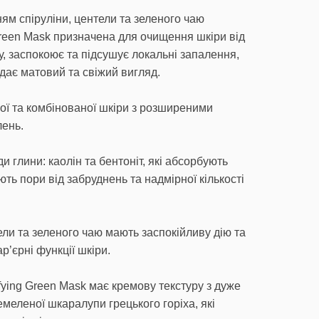
ям спіруліни, центели та зеленого чаю
g Green Mask призначена для очищення шкіри від
, заспокоює та підсушує локальні запалення,
дає матовий та свіжий вигляд.
ї та комбінованої шкіри з розширеними
лень.
и глини: каолін та бентоніт, які абсорбують
ть пори від забруднень та надмірної кількості
ели та зеленого чаю мають заспокійливу дію та
’єрні функції шкіри.
rifying Green Mask має кремову текстуру з дуже
меленої шкаралупи грецького горіха, які