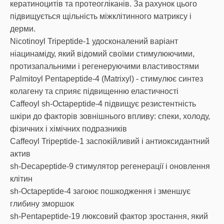
кератиноцитів та протеогліканів. За рахунок цього
підвищується щільність міжклітинного матриксу і
дерми.
Nicotinoyl Tripeptide-1 удосконалений варіант
ніацинаміду, який відомий своїми стимулюючими,
протизапальними і регенеруючими властивостями
Palmitoyl Pentapeptide-4 (Matrixyl) - стимулює синтез
колагену та сприяє підвищенню еластичності
Caffeoyl sh-Octapeptide-4 підвищує резистентність
шкіри до факторів зовнішнього впливу: спеки, холоду,
фізичних і хімічних подразників
Caffeoyl Tripeptide-1 заспокійливий і антиоксидантний
актив
sh-Decapeptide-9 стимулятор регенерації і оновлення
клітин
sh-Octapeptide-4 загоює пошкодження і зменшує
глибину зморшок
sh-Pentapeptide-19 люксовий фактор зростання, який