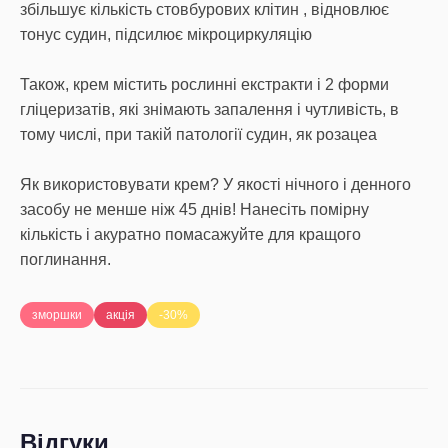
збільшує кількість стовбурових клітин , відновлює
тонус судин, підсилює мікроциркуляцію
Також, крем містить рослинні екстракти і 2 форми
гліцеризатів, які знімають запалення і чутливість, в
тому числі, при такій патології судин, як розацеа
Як використовувати крем? У якості нічного і денного
засобу не менше ніж 45 днів! Нанесіть помірну
кількість і акуратно помасажуйте для кращого
поглинання.
зморшки
акція
-30%
Відгуки