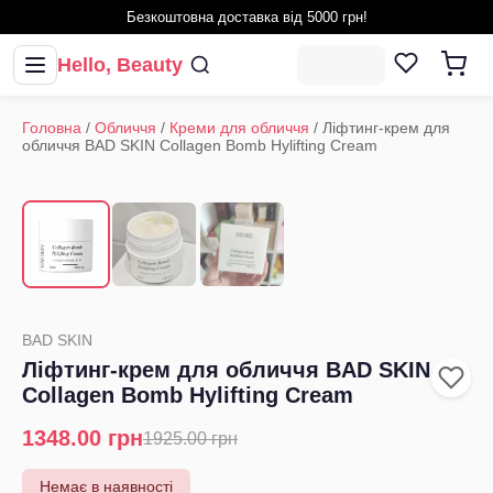
Безкоштовна доставка від 5000 грн!
Hello, Beauty
Головна
/
Обличчя
/
Креми для обличчя
/
Ліфтинг-крем для
обличчя BAD SKIN Collagen Bomb Hylifting Cream
1
/
3
‹
›
BAD SKIN
Ліфтинг-крем для обличчя BAD SKIN
Collagen Bomb Hylifting Cream
1348.00
грн
1925.00
грн
Немає в наявності