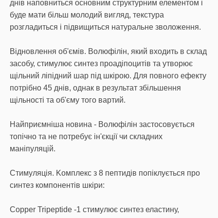
днів наповниться основним структурним елементом і
буде мати більш молодий вигляд, текстура
розгладиться і підвищиться натуральне зволоження.
Відновлення об'ємів. Волюфілін, який входить в склад
засобу, стимулює синтез проадіпоцитів та утворює
щільний ліпідний шар під шкірою. Для повного ефекту
потрібно 45 днів, однак в результат збільшення
щільності та об'єму того вартий.
Найприємніша новина - Волюфілін застосовується
топічно та не потребує ін'єкції чи складних
маніпуляцій.
Стимуляція. Kомплекс з 8 пептидів попіклується про
синтез компонентів шкіри:
Copper Tripeptide -1 стимулює синтез еластину,