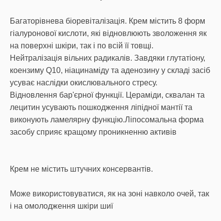
Багаторівнева біоревіталізація. Крем містить 8 форм
гіалуронової кислоти, які відновлюють зволоження як
на поверхні шкіри, так і по всій її товщі.
Нейтралізація вільних радикалів. Завдяки глутатіону,
коензиму Q10, ніацинаміду та аденозину у складі засіб
усуває наслідки окислювального стресу.
Відновлення бар'єрної функції. Цераміди, сквалан та
лецитин усувають пошкодження ліпідної мантії та
виконують ламелярну функцію.Ліпосомальна форма
засобу сприяє кращому проникненню активів
Крем не містить штучних консервантів.
Може використовуватися, як на зоні навколо очей, так
і на омолодження шкіри шиї