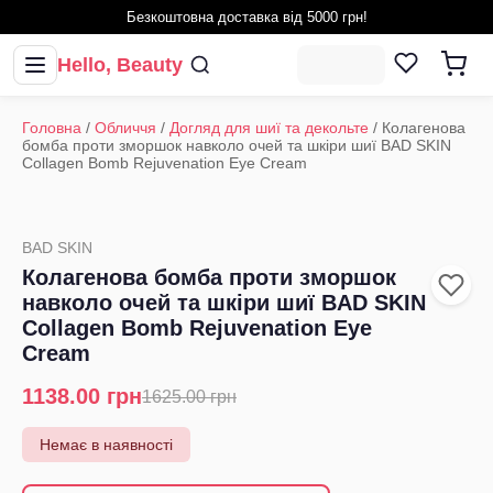
Безкоштовна доставка від 5000 грн!
Hello, Beauty
Головна
/
Обличчя
/
Догляд для шиї та декольте
/
Колагенова
бомба проти зморшок навколо очей та шкіри шиї BAD SKIN
Collagen Bomb Rejuvenation Eye Cream
BAD SKIN
Колагенова бомба проти зморшок
навколо очей та шкіри шиї BAD SKIN
Collagen Bomb Rejuvenation Eye
Cream
1138.00
грн
1625.00
грн
Немає в наявності