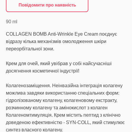
Повідомити про наявність
90
ml
COLLAGEN BOMB Anti-Wrinkle Eye Cream поєднує
відразу кілька механізмів омолодження шкіри
переорбітальної зони.
Крем для очей, який увібрав у собі найсучасніші
досягнення косметичної індустрії!
Колагенозаміщення. Неінвазійна інтеграція колагену
можлива завдяки використанню спеціальних форм:
гідролізованому колагену, колагеновому екстракту,
розчинному колагену та амінокислот з колаген
Колагеномтимуляція. Крем містить пептид з клінічно
доведеною ефективністю - SYN-COLL, який стимулює
синтез власного колагену.