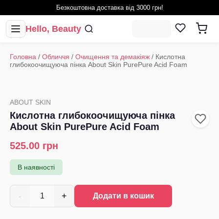
Безкоштовна доставка від 3000 грн!
Hello, Beauty
Головна
/
Обличчя
/
Очищення та демакіяж
/
Кислотна
глибокоочищуюча пінка About Skin PurePure Acid Foam
ABOUT SKIN
Кислотна глибокоочищуюча пінка
About Skin PurePure Acid Foam
525.00
грн
В наявності
-
+
1
Додати в кошик