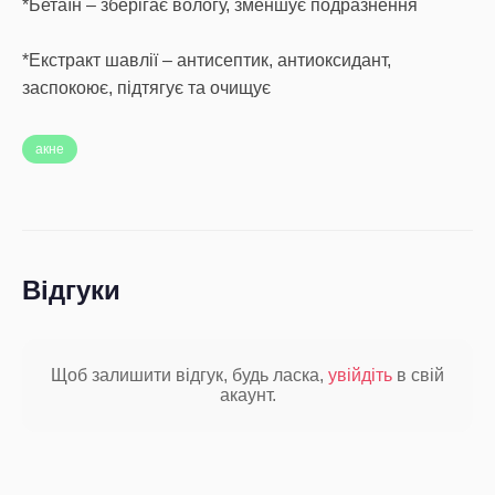
*Бетаїн – зберігає вологу, зменшує подразнення
*Екстракт шавлії – антисептик, антиоксидант,
заспокоює, підтягує та очищує
акне
Відгуки
Щоб залишити відгук, будь ласка,
увійдіть
в свій
акаунт.