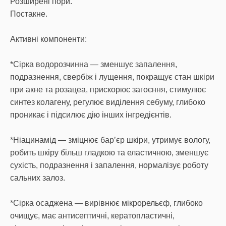
Розширені пори.
Постакне.
Активні компоненти:
*Сірка водорозчинна — зменшує запалення,
подразнення, свербіж і лущення, покращує стан шкіри
при акне та розацеа, прискорює загоєння, стимулює
синтез колагену, регулює виділення себуму, глибоко
проникає і підсилює дію інших інгредієнтів.
*Ніацинамід — зміцнює бар’єр шкіри, утримує вологу,
робить шкіру більш гладкою та еластичною, зменшує
сухість, подразнення і запалення, нормалізує роботу
сальних залоз.
*Сірка осаджена — вирівнює мікрорельєф, глибоко
очищує, має антисептичні, кератопластичні,