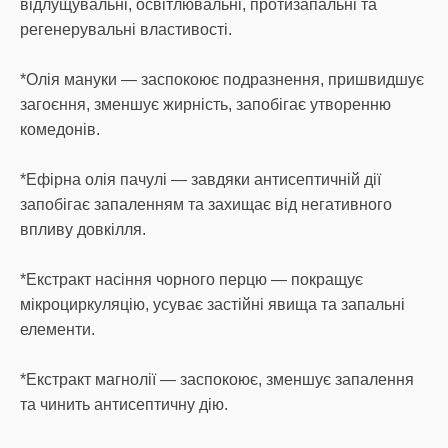
відлущувальні, освітлювальні, протизапальні та
регенерувальні властивості.
*Олія мануки — заспокоює подразнення, пришвидшує
загоєння, зменшує жирність, запобігає утворенню
комедонів.
*Ефірна олія пачулі — завдяки антисептичній дії
запобігає запаленням та захищає від негативного
впливу довкілля.
*Екстракт насіння чорного перцю — покращує
мікроциркуляцію, усуває застійні явища та запальні
елементи.
*Екстракт магнолії — заспокоює, зменшує запалення
та чинить антисептичну дію.