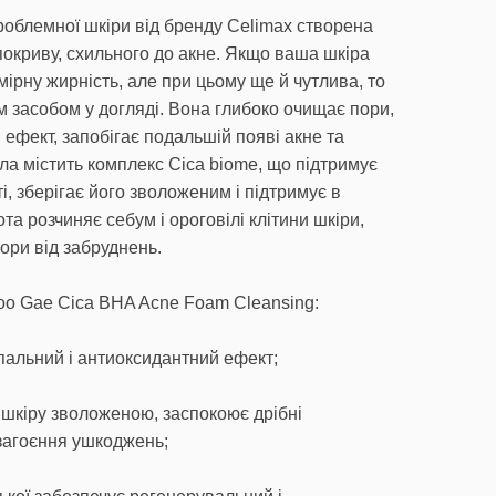
облемної шкіри від бренду Celimax створена
покриву, схильного до акне. Якщо ваша шкіра
мірну жирність, але при цьому ще й чутлива, то
м засобом у догляді. Вона глибоко очищає пори,
 ефект, запобігає подальшій появі акне та
а містить комплекс Cica biome, що підтримує
, зберігає його зволоженим і підтримує в
та розчиняє себум і ороговілі клітини шкіри,
ори від забруднень.
oo Gae Cica BHA Acne Foam Cleansing:
пальний і антиоксидантний ефект;
є шкіру зволоженою, заспокоює дрібні
загоєння ушкоджень;