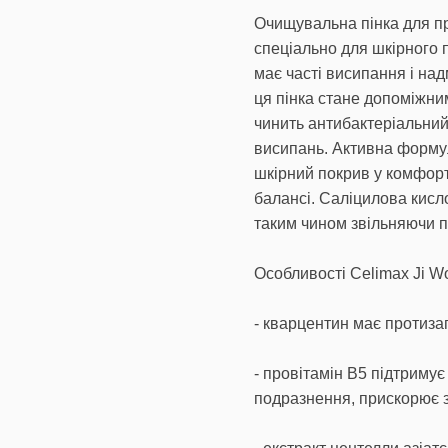
Очищувальна пінка для пр
спеціально для шкірного 
має часті висипання і над
ця пінка стане допоміжни
чинить антибактеріальний
висипань. Активна формул
шкірний покрив у комфорті
балансі. Саліцилова кисло
таким чином звільняючи п
Особливості Celimax Ji W
- кварцентин має протиза
- провітамін В5 підтриму
подразнення, прискорює 