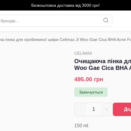
Безкоштовна доставка від 3000 грн!
 пінка для проблемної шкіри Celimax Ji Woo Gae Cica BHA Acne F
›
CELIMAX
Очищаюча пінка дл
Woo Gae Cica BHA 
495.00
грн
Закінчується
-
+
1
До
150
ml