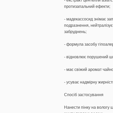
- екстракт центелли азіат
протизапальний ефекти;
- мадекассосид знімає за
подразнення, нейтралізує
забруднень;
- формула засобу гіпоале
- відновлює порушений шк
- має свіжий аромат чайн
- усуває надмірну жирніст
Спосіб застосування
Нанести пінку на вологу 