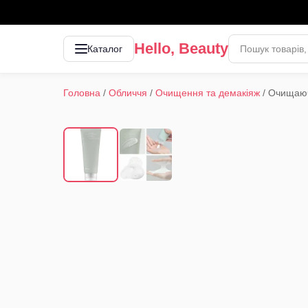
Hello, Beauty
Каталог
Головна
/
Обличчя
/
Очищення та демакіяж
/
Очищаюча
1
/
2
‹