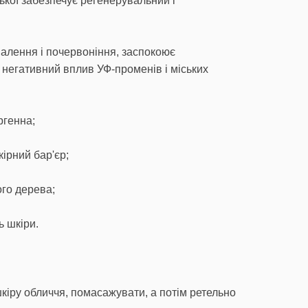
ської забезпечує регенерувальний і
палення і почервоніння, заспокоює
 негативний вплив УФ-променів і міських
ргенна;
ірний бар'єр;
ого дерева;
ь шкіри.
шкіру обличчя, помасажувати, а потім ретельно