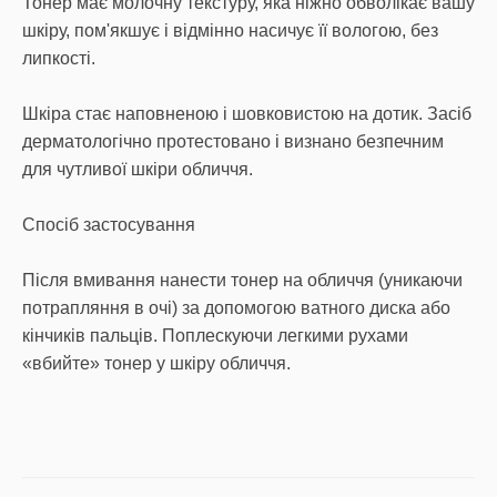
Тонер має молочну текстуру, яка ніжно обволікає вашу
шкіру, пом'якшує і відмінно насичує її вологою, без
липкості.
Шкіра стає наповненою і шовковистою на дотик. Засіб
дерматологічно протестовано і визнано безпечним
для чутливої шкіри обличчя.
Спосіб застосування
Після вмивання нанести тонер на обличчя (уникаючи
потрапляння в очі) за допомогою ватного диска або
кінчиків пальців. Поплескуючи легкими рухами
«вбийте» тонер у шкіру обличчя.