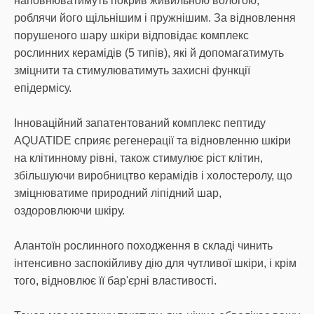
наповнюватимуть покрив живильною вологою,
роблячи його щільнішим і пружнішим. За відновлення
порушеного шару шкіри відповідає комплекс
рослинних керамідів (5 типів), які й допомагатимуть
зміцнити та стимулюватимуть захисні функції
епідермісу.
Інноваційний запатентований комплекс пептиду
AQUATIDE сприяє регенерації та відновленню шкіри
на клітинному рівні, також стимулює ріст клітин,
збільшуючи виробництво керамідів і холостеролу, що
зміцнюватиме природний ліпідний шар,
оздоровлюючи шкіру.
Алантоїн рослинного походження в складі чинить
інтенсивно заспокійливу дію для чутливої шкіри, і крім
того, відновлює її бар'єрні властивості.