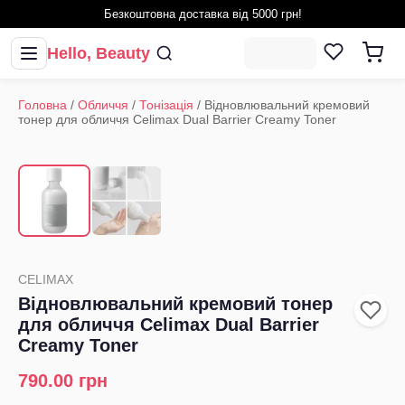
Безкоштовна доставка від 5000 грн!
Hello, Beauty
Головна
/
Обличчя
/
Тонізація
/
Відновлювальний кремовий
тонер для обличчя Celimax Dual Barrier Creamy Toner
1
/
2
‹
›
CELIMAX
Відновлювальний кремовий тонер
для обличчя Celimax Dual Barrier
Creamy Toner
790.00
грн