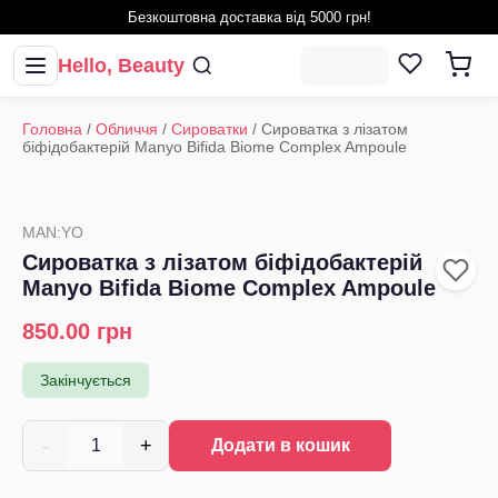
Безкоштовна доставка від 5000 грн!
Hello, Beauty
Головна
/
Обличчя
/
Сироватки
/
Сироватка з лізатом
біфідобактерій Manyo Bifida Biome Complex Ampoule
MAN:YO
Сироватка з лізатом біфідобактерій
Manyo Bifida Biome Complex Ampoule
850.00
грн
Закінчується
-
+
1
Додати в кошик