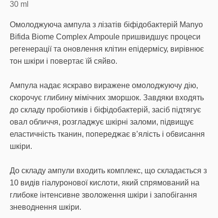
30
ml
Омолоджуюча ампула з лізатів біфідобактерій Manyo
Bifida Biome Complex Ampoule пришвидшує процеси
регенерації та оновлення клітин епідермісу, вирівнює
тон шкіри і повертає їй сяйво.
Ампула надає яскраво виражене омолоджуючу дію,
скорочує глибину мімічних зморшок. Завдяки входять
до складу пробіотиків і біфідобактерій, засіб підтягує
овал обличчя, розгладжує шкірні заломи, підвищує
еластичність тканин, попереджає в’ялість і обвисання
шкіри.
До складу ампули входить комплекс, що складається з
10 видів гіалуронової кислоти, який спрямований на
глибоке інтенсивне зволоження шкіри і запобігання
зневоднення шкіри.