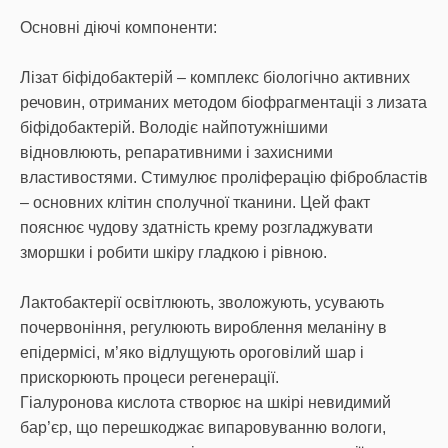
Основні діючі компоненти:
Лізат біфідобактерій – комплекс біологічно активних
речовин, отриманих методом біофрагментаціі з лизата
біфідобактерій. Володіє найпотужнішими
відновлюють, репаративними і захисними
властивостями. Стимулює проліферацію фібробластів
– основних клітин сполучної тканини. Цей факт
пояснює чудову здатність крему розгладжувати
зморшки і робити шкіру гладкою і рівною.
Лактобактерії освітлюють, зволожують, усувають
почервоніння, регулюють вироблення меланіну в
епідермісі, м’яко відлущують ороговілий шар і
прискорюють процеси регенерації.
Гіалуронова кислота створює на шкірі невидимий
бар’єр, що перешкоджає випаровуванню вологи,