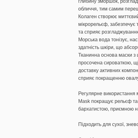
глибину зморшок, розглад
обличчя, тим самим пере
Колаген створює миттєвий
мікрорельєф, забезпечує 
та сприяє розгладжуванн
Морська вода тонізує, нас
здатність шкіри, що абсор
Тканинна основа маски з 
просочена сироваткою, щі
доставку активних компоне
сприяє покращенню овалу
Регулярне використання м
Mask покращує рельєф та т
бархатистою, приємною н
Підходить для сухої, знево