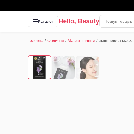
Hello, Beauty
Каталог
Головна
/
Обличчя
/
Маски, пілінги
/
Зміцнююча маска 
1
/
3
‹