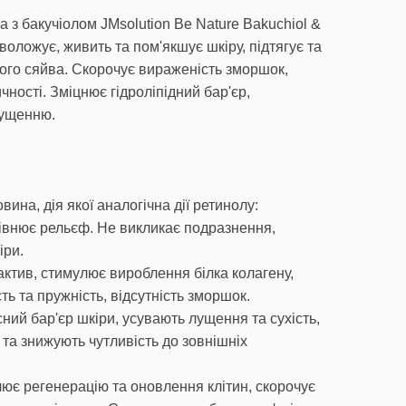
 з бакучіолом JMsolution Be Nature Bakuchiol &
воложує, живить та пом'якшує шкіру, підтягує та
ого сяйва. Скорочує вираженість зморшок,
чності. Зміцнює гідроліпідний бар'єр,
лущенню.
ина, дія якої аналогічна дії ретинолу:
івнює рельєф. Не викликає подразнення,
іри.
ктив, стимулює вироблення білка колагену,
ть та пружність, відсутність зморшок.
ний бар'єр шкіри, усувають лущення та сухість,
 та знижують чутливість до зовнішніх
ює регенерацію та оновлення клітин, скорочує