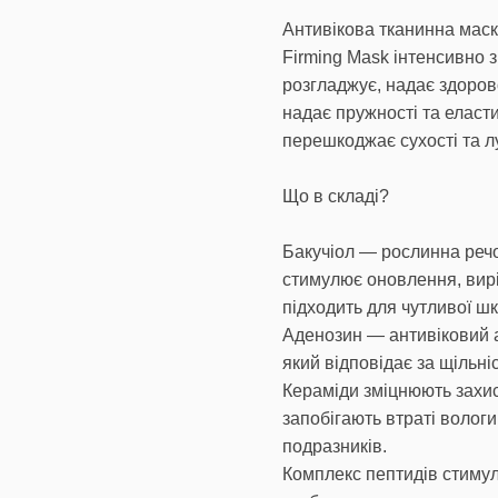
Антивікова тканинна маска
Firming Mask інтенсивно з
розгладжує, надає здоров
надає пружності та еласти
перешкоджає сухості та 
Що в складі?
Бакучіол — рослинна речов
стимулює оновлення, вир
підходить для чутливої шк
Аденозин — антивіковий а
який відповідає за щільніс
Кераміди зміцнюють захис
запобігають втраті вологи
подразників.
Комплекс пептидів стимул