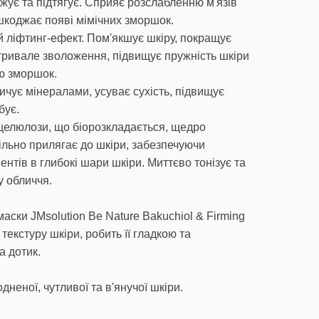
жує та підтягує. Сприяє розслабленню м'язів
шкоджає появі мімічних зморшок.
 ліфтинг-ефект. Пом'якшує шкіру, покращує
тривале зволоження, підвищує пружність шкіри
ю зморшок.
ичує мінералами, усуває сухість, підвищує
бує.
целюлози, що біорозкладається, щедро
льно прилягає до шкіри, забезпечуючи
нтів в глибокі шари шкіри. Миттєво тонізує та
 обличчя.
аски JMsolution Be Nature Bakuchiol & Firming
екстуру шкіри, робить її гладкою та
а дотик.
дненої, чутливої та в'янучої шкіри.