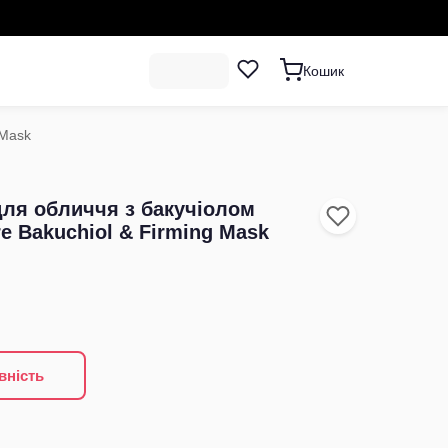
Кошик
 Mask
ля обличчя з бакучіолом
re Bakuchiol & Firming Mask
вність