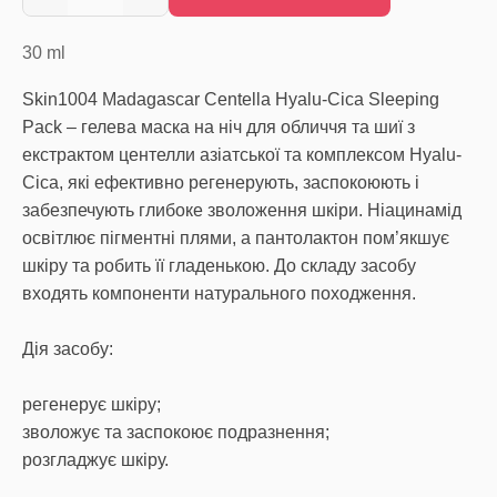
30
ml
Skin1004 Madagascar Centella Hyalu-Cica Sleeping
Pack – гелева маска на ніч для обличчя та шиї з
екстрактом центелли азіатської та комплексом Hyalu-
Cica, які ефективно регенерують, заспокоюють і
забезпечують глибоке зволоження шкіри. Ніацинамід
освітлює пігментні плями, а пантолактон пом’якшує
шкіру та робить її гладенькою. До складу засобу
входять компоненти натурального походження.
Дія засобу:
регенерує шкіру;
зволожує та заспокоює подразнення;
розгладжує шкіру.