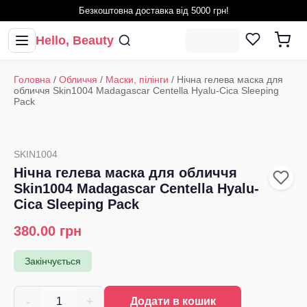
Безкоштовна доставка від 5000 грн!
Hello, Beauty
Головна
/
Обличчя
/
Маски, пілінги
/
Нічна гелева маска для
обличчя Skin1004 Madagascar Centella Hyalu-Cica Sleeping
Pack
SKIN1004
Нічна гелева маска для обличчя
Skin1004 Madagascar Centella Hyalu-
Cica Sleeping Pack
380.00
грн
Закінчується
-
+
1
Додати в кошик