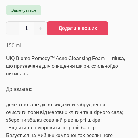
Закінчується
-
+
1
Додати в кошик
150
ml
UIQ Biome Remedy™ Acne Cleansing Foam — пінка,
що призначена для очищення шкіри, схильної до
висипань.
Допомагає:
делікатно, але дієво видалити забруднення;
очистити пори від мертвих клітин та шкірного сала;
зберегти збалансований рівень pH шкіри;
зміцнити та оздоровити шкірний бар’єр.
Базується на мийних компонентах рослинного