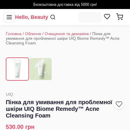
Безкоштовна доставка від 5000 грн!
Hello, Beauty
Головна
/
Обличчя
/
Очищення та демакіяж
/
Пінка для
умивання для проблемної шкіри UIQ Biome Remedy™ Acne
Cleansing Foam
1
/
2
‹
›
UIQ
Пінка для умивання для проблемної
шкіри UIQ Biome Remedy™ Acne
Cleansing Foam
530.00
грн