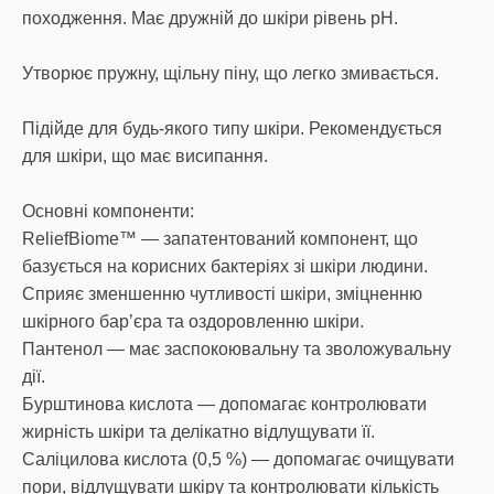
походження. Має дружній до шкіри рівень pH.
Утворює пружну, щільну піну, що легко змивається.
Підійде для будь-якого типу шкіри. Рекомендується
для шкіри, що має висипання.
Основні компоненти:
ReliefBiome™ — запатентований компонент, що
базується на корисних бактеріях зі шкіри людини.
Сприяє зменшенню чутливості шкіри, зміцненню
шкірного бар’єра та оздоровленню шкіри.
Пантенол — має заспокоювальну та зволожувальну
дії.
Бурштинова кислота — допомагає контролювати
жирність шкіри та делікатно відлущувати її.
Саліцилова кислота (0,5 %) — допомагає очищувати
пори, відлущувати шкіру та контролювати кількість