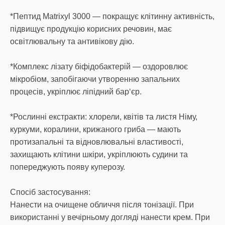
*Пептид Matrixyl 3000 — покращує клітинну активність,
підвищує продукцію корисних речовин, має
освітлювальну та антивікову дію.
*Комплекс лізату біфідобактерій — оздоровлює
мікробіом, запобігаючи утворенню запальних
процесів, укріплює ліпідний бар‘єр.
*Рослинні екстракти: хлорели, квітів та листя Німу,
куркуми, коралини, крижаного гриба — мають
протизапальні та відновлювальні властивості,
захищають клітини шкіри, укріплюють судини та
попереджують появу куперозу.
Спосіб застосування:
Нанести на очищене обличчя після тонізації. При
використанні у вечірньому догляді нанести крем. При