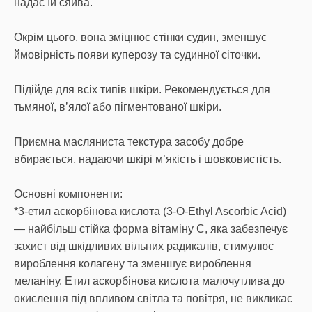
надає їй сяйва.
Окрім цього, вона зміцнює стінки судин, зменшує
ймовірність появи куперозу та судинної сіточки.
Підійде для всіх типів шкіри. Рекомендується для
тьмяної, в’ялої або пігментованої шкіри.
Приємна масляниста текстура засобу добре
вбирається, надаючи шкірі м’якість і шовковистість.
Основні компоненти:
*3-етил аскорбінова кислота (3-O-Ethyl Ascorbic Acid)
— найбільш стійка форма вітаміну C, яка забезпечує
захист від шкідливих вільних радикалів, стимулює
вироблення колагену та зменшує вироблення
меланіну. Етил аскорбінова кислота малочутлива до
окислення під впливом світла та повітря, не викликає