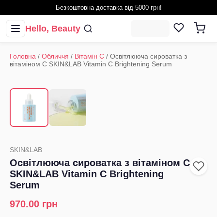
Безкоштовна доставка від 5000 грн!
Hello, Beauty
Головна
/
Обличчя
/
Вітамін С
/
Освітлююча сироватка з
вітаміном С SKIN&LAB Vitamin C Brightening Serum
1
/
2
‹
›
SKIN&LAB
Освітлююча сироватка з вітаміном С
SKIN&LAB Vitamin C Brightening
Serum
970.00
грн