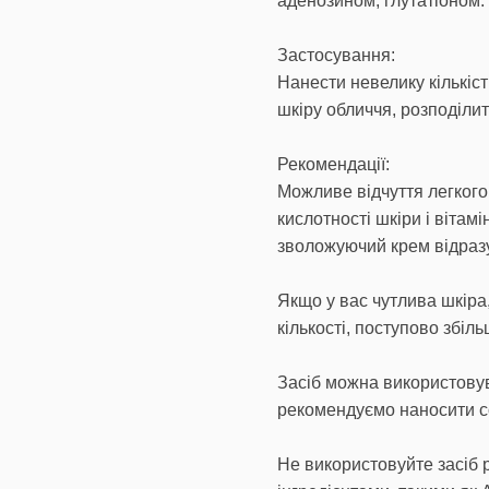
аденозином, глутатіоном.
Застосування:
Нанести невелику кількіс
шкіру обличчя, розподіли
Рекомендації:
Можливе відчуття легкого
кислотності шкіри і вітам
зволожуючий крем відразу
Якщо у вас чутлива шкіра
кількості, поступово збіл
Засіб можна використовув
рекомендуємо наносити с
Не використовуйте засіб 