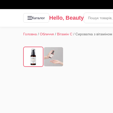
Hello, Beauty
Каталог
Головна
/
Обличчя
/
Вітамін С
/
Сироватка з вітаміном 
1
/
2
‹