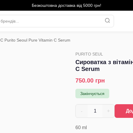
Безкоштовна доставка від 5000 грн!
С Purito Seoul Pure Vitamin C Serum
›
PURITO SEUL
Сироватка з вітамін
C Serum
750.00
грн
Закінчується
-
+
1
До
60
ml