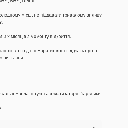
AHA, BHA, Retinol.
олодному місці, не піддавати тривалому впливу
в.
 3-х місяців з моменту відкриття.
ітло-жовтого до помаранчевого свідчать про те,
користання.
еральні масла, штучні ароматизатори, барвники
х