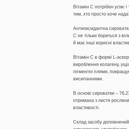
Вітамін С потрібен усім: і 
тим, хто просто хоче нада
Антиоксидантна сироватка
С не тільки бореться з ві
й має інші корисні властив
Вітамін С в формі L-аскор
вироблення колагену, ущі
пігментні плями, покращує
висипаннями.
В основі сироватки – 76,
отримана з листя рослини,
властивості.
Склад засобу доповнений