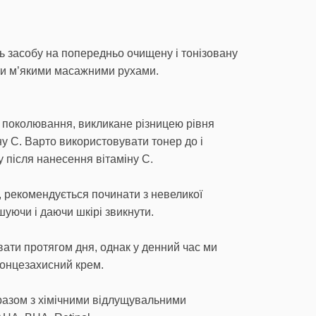
ть засобу на попередньо очищену і тонізовану
ти м’якими масажними рухами.
 поколювання, викликане різницею рівня
іну С. Варто використовувати тонер до і
 після нанесення вітаміну С.
, рекомендується починати з невеликої
ьшуючи і даючи шкірі звикнути.
ати протягом дня, однак у денний час ми
онцезахисний крем.
разом з хімічними відлущувальними