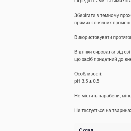
інгредієнтами, такими як 
Зберігати в темному прох
прямих сонячних промені
Використовувати протягом
Відтінки сироватки від св
що засіб придатний до ви
Особливості:
pH 3,5 ± 0,5
Не містить парабени, мін
Не тестується на тварина
Склад