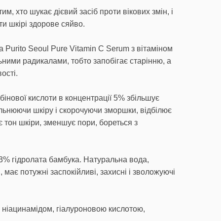
тим, хто шукає дієвий засіб проти вікових змін, і
ти шкірі здорове сяйво.
 Purito Seoul Pure Vitamin C Serum з вітаміном
льними радикалами, тобто запобігає старінню, а
ості.
бінової кислоти в концентрації 5% збільшує
льнюючи шкіру і скорочуючи зморшки, відбілює
 тон шкіри, зменшує пори, бореться з
23% гідролата бамбука. Натуральна вода,
 має потужні заспокійливі, захисні і зволожуючі
 ніацинамідом, гіалуроновою кислотою,