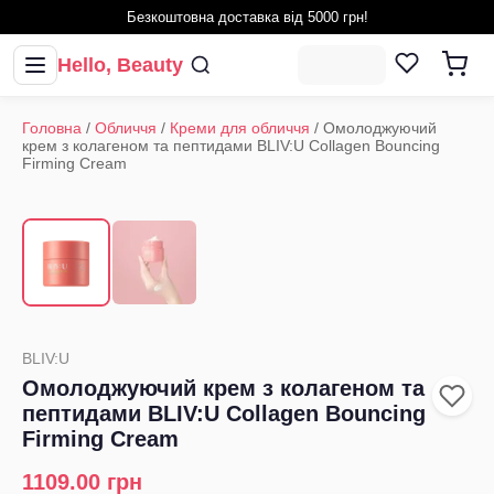
Безкоштовна доставка від 5000 грн!
Hello, Beauty
Головна
/
Обличчя
/
Креми для обличчя
/
Омолоджуючий
крем з колагеном та пептидами BLIV:U Collagen Bouncing
Firming Cream
1
/
2
‹
›
BLIV:U
Омолоджуючий крем з колагеном та
пептидами BLIV:U Collagen Bouncing
Firming Cream
1109.00
грн