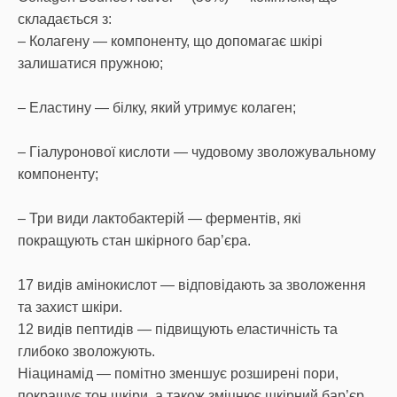
складається з:
– Колагену — компоненту, що допомагає шкірі
залишатися пружною;
– Еластину — білку, який утримує колаген;
– Гіалуронової кислоти — чудовому зволожувальному
компоненту;
– Три види лактобактерій — ферментів, які
покращують стан шкірного бар’єра.
17 видів амінокислот — відповідають за зволоження
та захист шкіри.
12 видів пептидів — підвищують еластичність та
глибоко зволожують.
Ніацинамід — помітно зменшує розширені пори,
покращує тон шкіри, а також зміцнює шкірний бар’єр.