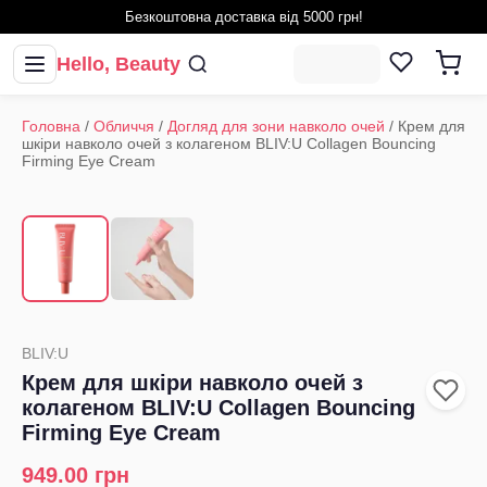
Безкоштовна доставка від 5000 грн!
Hello, Beauty
Головна
/
Обличчя
/
Догляд для зони навколо очей
/
Крем для
шкіри навколо очей з колагеном BLIV:U Collagen Bouncing
Firming Eye Cream
1
/
2
‹
›
BLIV:U
Крем для шкіри навколо очей з
колагеном BLIV:U Collagen Bouncing
Firming Eye Cream
949.00
грн