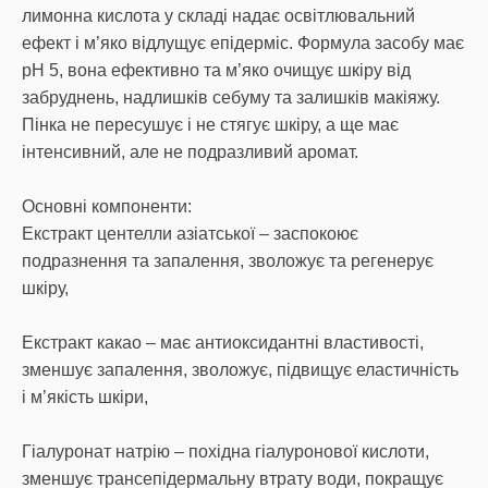
лимонна кислота у складі надає освітлювальний
ефект і м’яко відлущує епідерміс. Формула засобу має
рН 5, вона ефективно та м’яко очищує шкіру від
забруднень, надлишків себуму та залишків макіяжу.
Пінка не пересушує і не стягує шкіру, а ще має
інтенсивний, але не подразливий аромат.
Основні компоненти:
Екстракт центелли азіатської – заспокоює
подразнення та запалення, зволожує та регенерує
шкіру,
Екстракт какао – має антиоксидантні властивості,
зменшує запалення, зволожує, підвищує еластичність
і м’якість шкіри,
Гіалуронат натрію – похідна гіалуронової кислоти,
зменшує трансепідермальну втрату води, покращує