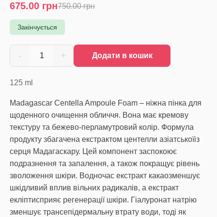
675.00
грн
750.00
грн
Закінчується
-
+
1
Додати в кошик
125
ml
Madagascar Centella Ampoule Foam – ніжна пінка для
щоденного очищення обличчя. Вона має кремову
текстуру та бежево-перламутровий колір. Формула
продукту збагачена екстрактом центелли азіатськоїіз
серця Мадагаскару. Цей компонент заспокоює
подразнення та запалення, а також покращує рівень
зволоження шкіри. Водночас екстракт какаозменшує
шкідливий вплив вільних радикалів, а екстракт
екліптисприяє регенерації шкіри. Гіалуронат натрію
зменшує трансепідермальну втрату води, тоді як