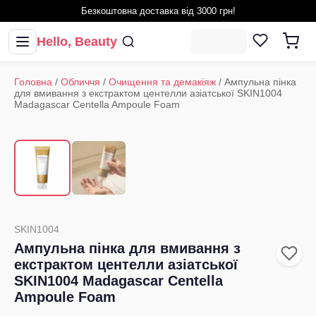
Безкоштовна доставка від 3000 грн!
Hello, Beauty
Головна
/
Обличчя
/
Очищення та демакіяж
/
Ампульна пінка
для вмивання з екстрактом центелли азіатської SKIN1004
Madagascar Centella Ampoule Foam
1
/
2
‹
›
SKIN1004
Ампульна пінка для вмивання з
екстрактом центелли азіатської
SKIN1004 Madagascar Centella
Ampoule Foam