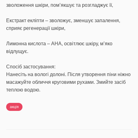
зволоження шкіри, пом’якшує та розгладжує її,
Екстракт екліпти – зволожує, зменшує запалення,
сприяє регенерації шкіри,
Лимонна кислота – AHA, освітлює шкіру, м’яко
відлущує.
Спосіб застосування:
Нанесіть на вологі долоні. Після утворення піни ніжно
масажуйте обличчя круговими рухами. Змийте засіб
теплою водою.
акція