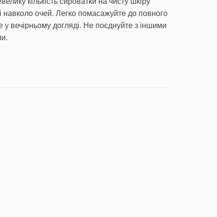
велику кількість сироватки на чисту шкіру
і навколо очей. Легко помасажуйте до повного
 у вечірньому догляді. Не поєднуйте з іншими
и.