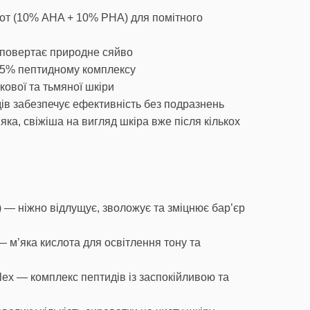
лот (10% AHA + 10% PHA) для помітного
а повертає природне сяйво
 5% пептидному комплексу
ікової та тьмяної шкіри
дів забезпечує ефективність без подразнень
яка, свіжіша на вигляд шкіра вже після кількох
 — ніжно відлущує, зволожує та зміцнює бар’єр
— м’яка кислота для освітлення тону та
ex — комплекс пептидів із заспокійливою та