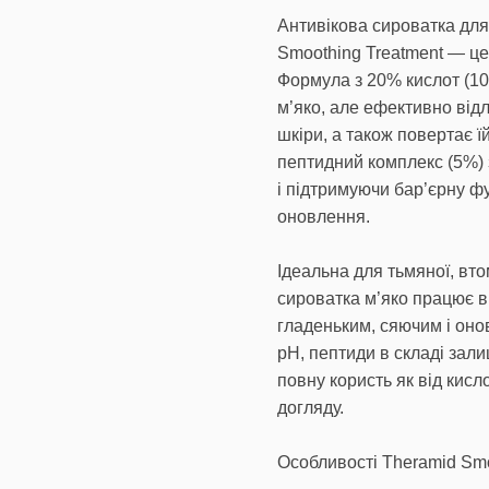
Антивікова сироватка для
Smoothing Treatment — це 
Формула з 20% кислот (10
м’яко, але ефективно відл
шкіри, а також повертає ї
пептидний комплекс (5%)
і підтримуючи бар’єрну фу
оновлення.
Ідеальна для тьмяної, вто
сироватка м’яко працює в
гладеньким, сяючим і он
pH, пептиди в складі зал
повну користь як від кисло
догляду.
Особливості Theramid Smo