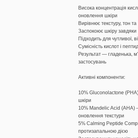
Висока концентрація кис
оновлення шкіри
Вирівнює текстуру, тон т
Заспокоює шкіру завдяки
Підходить для чутливої, в
Сумісність кислот і пепти
Результат — гладенька, м’
застосувань
Активні компоненти:
10% Gluconolactone (PHA)
шкіри
10% Mandelic Acid (AHA) 
оновлення текстури
5% Calming Peptide Compl
протизапальною дією