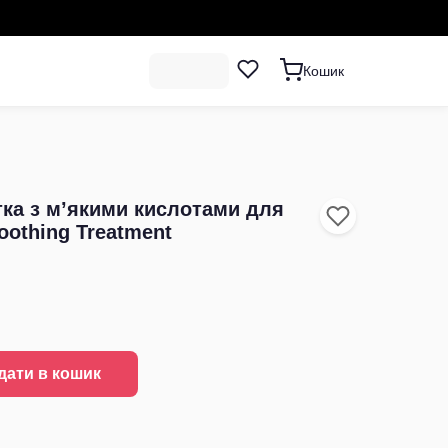
Кошик
тка з м’якими кислотами для
othing Treatment
дати в кошик