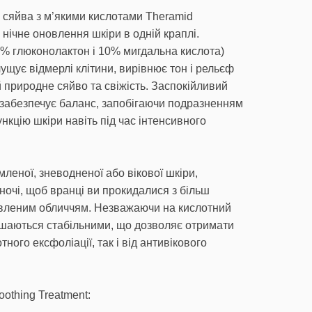
 сяйва з м’якими кислотами Theramid
нічне оновлення шкіри в одній краплі.
% глюконолактон і 10% мигдальна кислота)
ущує відмерлі клітини, вирівнює тон і рельєф
й природне сяйво та свіжість. Заспокійливий
 забезпечує баланс, запобігаючи подразненням
нкцію шкіри навіть під час інтенсивного
мленої, зневодненої або вікової шкіри,
ночі, щоб вранці ви прокидалися з більш
овленим обличчям. Незважаючи на кислотний
ишаються стабільними, що дозволяє отримати
тного ексфоліації, так і від антивікового
othing Treatment: