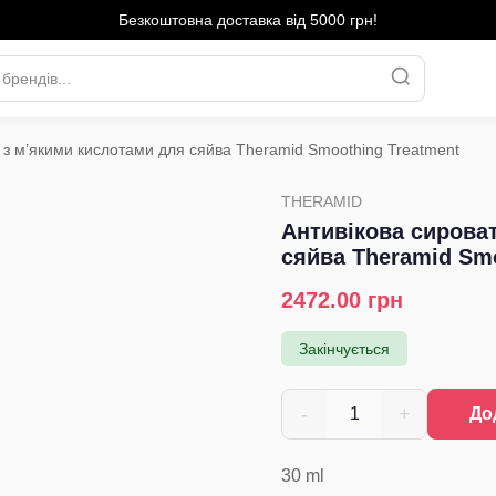
Безкоштовна доставка від 5000 грн!
 з м’якими кислотами для сяйва Theramid Smoothing Treatment
THERAMID
Антивікова сирова
сяйва Theramid Smo
2472.00
грн
Закінчується
-
+
1
До
30
ml