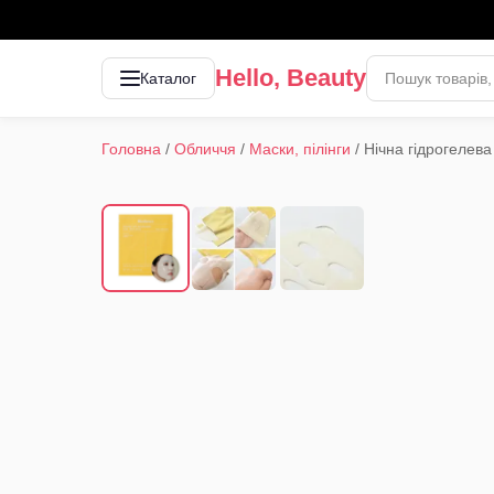
Hello, Beauty
Каталог
Головна
/
Обличчя
/
Маски, пілінги
/
Нічна гідрогелева
1
/
3
‹