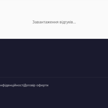
Завантаження відгуків...
онфіденційності
Договір оферти