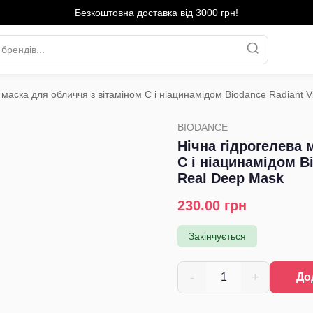
Безкоштовна доставка від 3000 грн!
 маска для обличчя з вітаміном С і ніацинамідом Biodance Radiant 
›
BIODANCE
Нічна гідрогелева 
С і ніацинамідом Bi
Real Deep Mask
230.00
грн
Закінчується
-
+
1
До