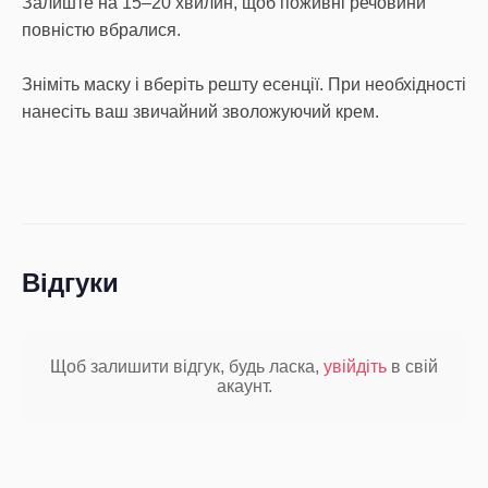
Залиште на 15–20 хвилин, щоб поживні речовини
повністю вбралися.
Зніміть маску і вберіть решту есенції. При необхідності
нанесіть ваш звичайний зволожуючий крем.
Відгуки
Щоб залишити відгук, будь ласка,
увійдіть
в свій
акаунт.