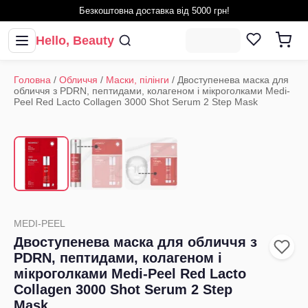
Безкоштовна доставка від 5000 грн!
Hello, Beauty
Головна
/
Обличчя
/
Маски, пілінги
/
Двоступенева маска для
обличчя з PDRN, пептидами, колагеном і мікроголками Medi-
Peel Red Lacto Collagen 3000 Shot Serum 2 Step Mask
1
/
3
‹
›
MEDI-PEEL
Двоступенева маска для обличчя з
PDRN, пептидами, колагеном і
мікроголками Medi-Peel Red Lacto
Collagen 3000 Shot Serum 2 Step
Mask