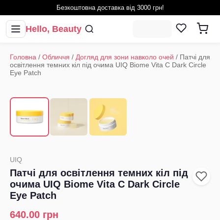
Безкоштовна доставка від 3000 грн!
Hello, Beauty
Головна
/
Обличчя
/
Догляд для зони навколо очей
/
Патчі для
освітлення темних кіл під очима UIQ Biome Vita C Dark Circle
Eye Patch
1
/
3
‹
›
UIQ
Патчі для освітлення темних кіл під
очима UIQ Biome Vita C Dark Circle
Eye Patch
640.00
грн