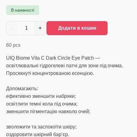
В наявності
-
+
1
Додати в кошик
60
pcs
UIQ Biome Vita C Dark Circle Eye Patch —
освітлювальні гідрогелеві патчі для зони під очима.
Просякнуті концентрованою есенцією.
Допомагають:
ефективно зменшити набряки;
освітлити темні кола під очима;
зменшити пігментацію навколо очей;
зволожити та заспокоїти шкіру;
оздоровити шкірний бар’єр.