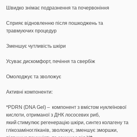
Швидко знімає подразнення та почервоніння
Сприяє відновленню після пошкоджень та
травмуючих процедур
Зменшує чутливість шкіри
Усуває дискомфорт, печіння та свербіж
Омолоджує та зволожує
Активні компоненти:
*PDRN (DNA Gel) – компонент з вмістом нуклеїнової
кислоти, отриманої з ДНК лососевих риб,
який стимулює регенерацію шкіри, синтез колагену та
глікозаміногліканів, зволожує, зменшує зморшки,