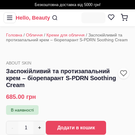
Безкоштовна доставка від 5000 грн!
Hello, Beauty
Головна
/
Обличчя
/
Креми для обличчя
/
Заспокійливий та
протизапальний крем – біорепарант S-PDRN Soothing Cream
ABOUT SKIN
Заспокійливий та протизапальний
крем – біорепарант S-PDRN Soothing
Cream
685.00
грн
В наявності
-
+
1
Додати в кошик