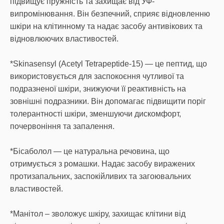
підвищує пружність та захищає від УФ-
випромінювання. Він безпечний, сприяє відновленню
шкіри на клітинному та надає засобу антивікових та
відновлюючих властивостей.
*Skinasensyl (Acetyl Tetrapeptide-15) — це пептид, що
використовується для заспокоєння чутливої та
подразненої шкіри, знижуючи її реактивність на
зовнішні подразники. Він допомагає підвищити поріг
толерантності шкіри, зменшуючи дискомфорт,
почервоніння та запалення.
*Бісаболол — це натуральна речовина, що
отримується з ромашки. Надає засобу виражених
протизапальних, заспокійливих та загоювальних
властивостей.
*Манітол – зволожує шкіру, захищає клітини від