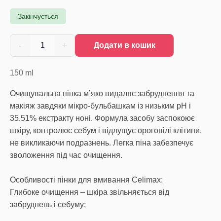
Закінчується
-
+
1
Додати в кошик
150
ml
Очищувальна пінка м’яко видаляє забруднення та
макіяж завдяки мікро-бульбашкам із низьким pH і
35.51% екстракту ноні. Формула засобу заспокоює
шкіру, контролює себум і відлущує ороговілі клітини,
не викликаючи подразнень. Легка піна забезпечує
зволоження під час очищення.
Особливості пінки для вмивання Celimax:
Глибоке очищення – шкіра звільняється від
забруднень і себуму;