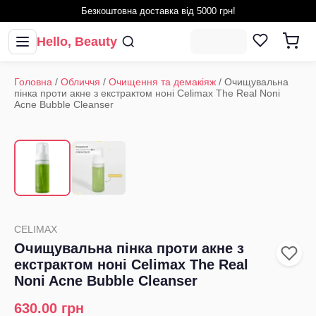
Безкоштовна доставка від 5000 грн!
Hello, Beauty
Головна
/
Обличчя
/
Очищення та демакіяж
/
Очищувальна
пінка проти акне з екстрактом ноні Celimax The Real Noni
Acne Bubble Cleanser
1
/
2
‹
›
CELIMAX
Очищувальна пінка проти акне з
екстрактом ноні Celimax The Real
Noni Acne Bubble Cleanser
630.00
грн