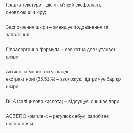
Гладка текстура – діє як м’який ексфоліант,
оновлюючи шкіру;
Заспокоєння шкіри – зменшує подразнення та
запалення;
Гіпоалергенна формула – делікатна для чутливої
шкіри.
Активні компоненти у складі
екстракт ноні (35.51%) – зволожує, підтримує бар’єр
шкіри;
BHA (саліцилова кислота) – відлущує, очищає пори;
ACZERO комплекс – регулює себум, запобігає
висипанням;