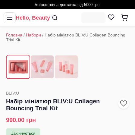
Безкоштовна доставка від 5000 грн!
Hello, Beauty
Головна
/
Набори
/
Набір мініатюр BLIV:U Collagen Bouncing
Trial Kit
1
/
3
‹
›
BLIV:U
Набір мініатюр BLIV:U Collagen
Bouncing Trial Kit
990.00
грн
Закінчується