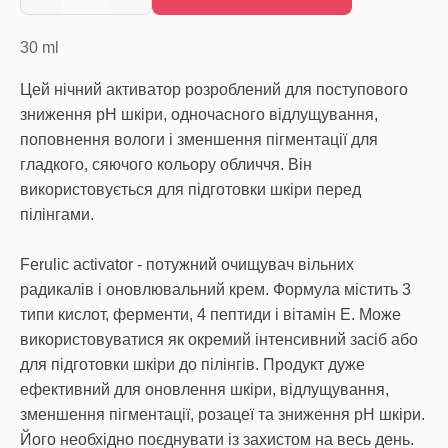
30
ml
Цей нічний активатор розроблений для поступового
зниження pH шкіри, одночасного відлущування,
поповнення вологи і зменшення пігментації для
гладкого, сяючого кольору обличчя. Він
використовується для підготовки шкіри перед
пілінгами.
Ferulic activator - потужний очищувач вільних
радикалів і оновлювальний крем. Формула містить 3
типи кислот, ферменти, 4 пептиди і вітамін Е. Може
використовуватися як окремий інтенсивний засіб або
для підготовки шкіри до пілінгів. Продукт дуже
ефективний для оновлення шкіри, відлущування,
зменшення пігментації, розацеї та зниження pH шкіри.
Його необхідно поєднувати із захистом на весь день.