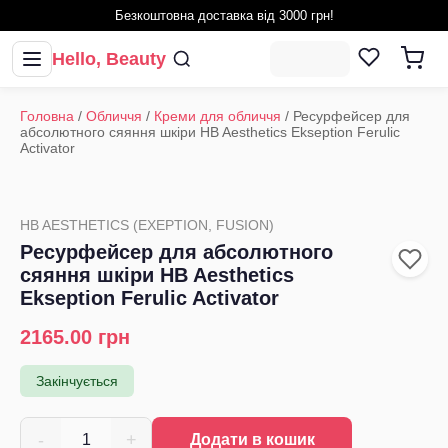
Безкоштовна доставка від 3000 грн!
Hello, Beauty
Головна
/
Обличчя
/
Креми для обличчя
/
Ресурфейсер для
абсолютного сяяння шкіри HB Aesthetics Ekseption Ferulic
Activator
HB AESTHETICS (EXEPTION, FUSION)
Ресурфейсер для абсолютного
сяяння шкіри HB Aesthetics
Ekseption Ferulic Activator
2165.00
грн
Закінчується
-
+
1
Додати в кошик