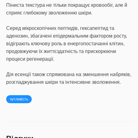
Піниста текстура не тільки покращує кровообіг, але й
сприяє глибокому зволоженню шкіри.
Серед мікроскопічних пептидів, гексапептид та
аденозин, збагачені епідермальним фактором росту,
відіграють ключову роль в енергопостачанні клітин,
продовжуючи їх життєздатність та прискорюючи
процеси регенерації.
Дія есенції також спрямована на зменшення набряків,
розгладжування шкіри та інтенсивне зволоження.
чутливість