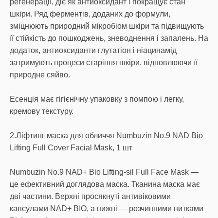
регенерації, діє як антиоксидант і покращує стан
шкіри. Ряд ферментів, доданих до формули,
зміцнюють природний мікробіом шкіри та підвищують
її стійкість до пошкоджень, зневоднення і запалень. На
додаток, антиоксиданти глутатіон і ніацинамід
затримують процеси старіння шкіри, відновлюючи її
природне сяйво.
Есенція має гігієнічну упаковку з помпою і легку,
кремову текстуру.
2.Ліфтинг маска для обличчя Numbuzin No.9 NAD Bio
Lifting Full Cover Facial Mask, 1 шт
Numbuzin No.9 NAD+ Bio Lifting-sil Full Face Mask —
це ефективний доглядова маска. Тканина маска має
дві частини. Верхні просякнуті антивіковими
капсулами NAD+ BIO, а нижні — розчинними нитками