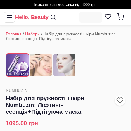
Безкоштовна доставка від 3000 грн!
Hello, Beauty
Головна
/
Набори
/
Набір для пружності шкіри Numbuzin:
Ліфтинг-есенція+Підтігуюча маска
1
/
3
‹
›
NUMBUZIN
Набір для пружності шкіри
Numbuzin: Ліфтинг-
есенція+Підтігуюча маска
1095.00
грн