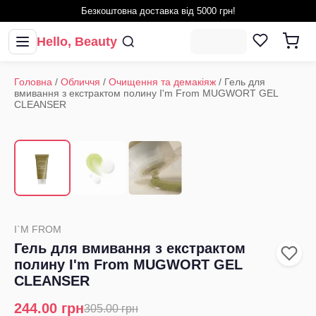
Безкоштовна доставка від 5000 грн!
Hello, Beauty
Головна
/
Обличчя
/
Очищення та демакіяж
/
Гель для
вмивання з екстрактом полину I'm From MUGWORT GEL
CLEANSER
1
/
3
‹
›
I`M FROM
Гель для вмивання з екстрактом
полину I'm From MUGWORT GEL
CLEANSER
244.00
грн
305.00
грн