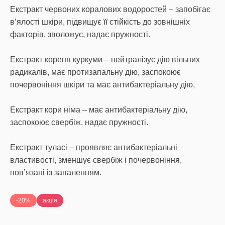
Eкстракт червоних коралових водоростей – запобігає
в’ялості шкіри, підвищує її стійкість до зовнішніх
факторів, зволожує, надає пружності.
Eкстракт кореня куркуми – нейтралізує дію вільних
радикалів, має протизапальну дію, заспокоює
почервоніння шкіри та має антибактеріальну дію,
Eкстракт кори німа – має антибактеріальну дію,
заспокоює свербіж, надає пружності.
Eкстракт туласі – проявляє антибактеріальні
властивості, зменшує свербіж і почервоніння,
пов’язані із запаленням.
-20%
акція