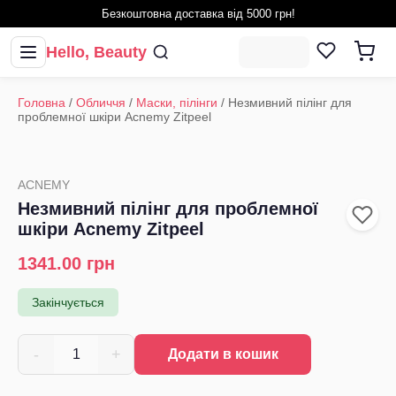
Безкоштовна доставка від 5000 грн!
Hello, Beauty
Головна
/
Обличчя
/
Маски, пілінги
/
Незмивний пілінг для
проблемної шкіри Acnemy Zitpeel
ACNEMY
Незмивний пілінг для проблемної
шкіри Acnemy Zitpeel
1341.00
грн
Закінчується
-
+
1
Додати в кошик