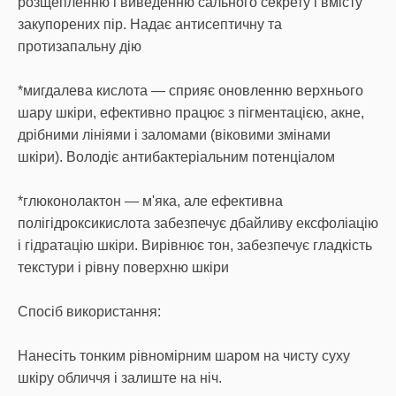
розщепленню і виведенню сального секрету і вмісту
закупорених пір. Надає антисептичну та
протизапальну дію
*мигдалева кислота — сприяє оновленню верхнього
шару шкіри, ефективно працює з пігментацією, акне,
дрібними лініями і заломами (віковими змінами
шкіри). Володіє антибактеріальним потенціалом
*глюконолактон — м'яка, але ефективна
полігідроксикислота забезпечує дбайливу ексфоліацію
і гідратацію шкіри. Вирівнює тон, забезпечує гладкість
текстури і рівну поверхню шкіри
Спосіб використання:
Нанесіть тонким рівномірним шаром на чисту суху
шкіру обличчя і залиште на ніч.