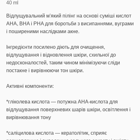
40
ml
Відлущувальний м'який пілінг на основі суміші кислот
AHA, BHA і PHA для боротьби з висипаннями, вуграми
і поширеними наслідками акне.
Інгредієнти посилено діють для очищення,
відлущування і відновлення шкіри, схильної до
недосконалостей, таким чином мінімізуючи сліди
постакне і вирівнюючи тон шкіри.
Активні компоненти:
*гліколева кислота — потужна АНА-кислота для
відлущування поверхневих шарів шкіри, освітлення і
вирівнювання тону
*саліцилова кислота — кератолітик, сприяє