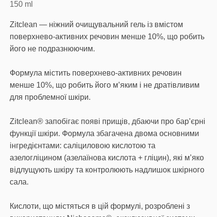
150
ml
Zitclean — ніжний очищувальний гель із вмістом
поверхнево-активних речовин менше 10%, що робить
його не подразнюючим.
Формула містить поверхнево-активних речовин
менше 10%, що робить його м’яким і не дратівливим
для проблемної шкіри.
Zitclean® запобігає появі прищів, дбаючи про бар’єрні
функції шкіри. Формула збагачена двома основними
інгредієнтами: саліциловою кислотою та
азелогліцином (азелаїнова кислота + гліцин), які м’яко
відлущують шкіру та контролюють надлишок шкірного
сала.
Кислоти, що містяться в цій формулі, розроблені з