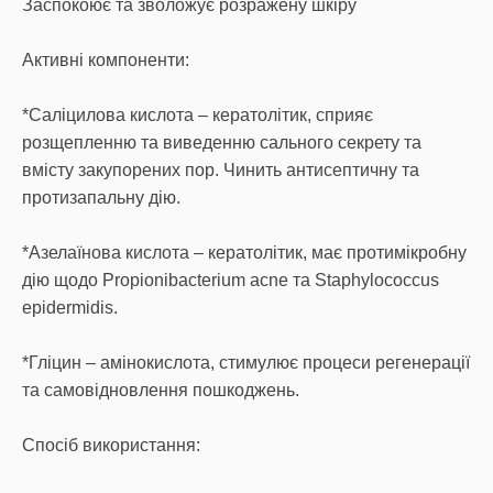
Заспокоює та зволожує розражену шкіру
Активні компоненти:
*Саліцилова кислота – кератолітик, сприяє
розщепленню та виведенню сального секрету та
вмісту закупорених пор. Чинить антисептичну та
протизапальну дію.
*Азелаїнова кислота – кератолітик, має протимікробну
дію щодо Propionibacterium acne та Staphylococcus
epidermidis.
*Гліцин – амінокислота, стимулює процеси регенерації
та самовідновлення пошкоджень.
Спосіб використання: