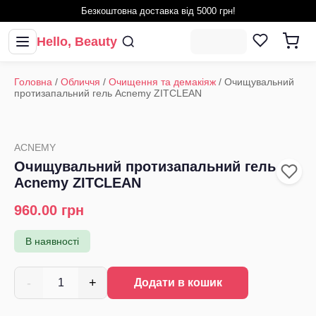
Безкоштовна доставка від 5000 грн!
Hello, Beauty
Головна
/
Обличчя
/
Очищення та демакіяж
/
Очищувальний
протизапальний гель Acnemy ZITCLEAN
ACNEMY
Очищувальний протизапальний гель
Acnemy ZITCLEAN
960.00
грн
В наявності
-
+
1
Додати в кошик