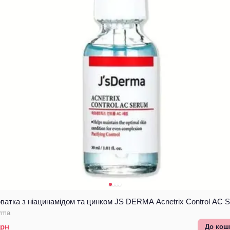
ватка з ніацинамідом та цинком JS DERMA Acnetrix Control AC 
rma
рн
До кош