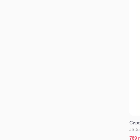
Сиро
JSDe
789
г