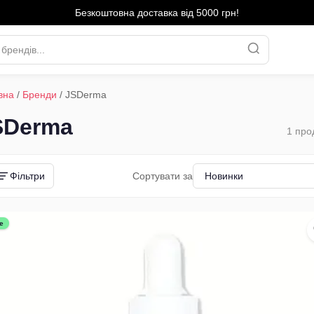
Безкоштовна доставка від 5000 грн!
вна
/
Бренди
/
JSDerma
SDerma
1
прод
Фільтри
Сортувати за
е