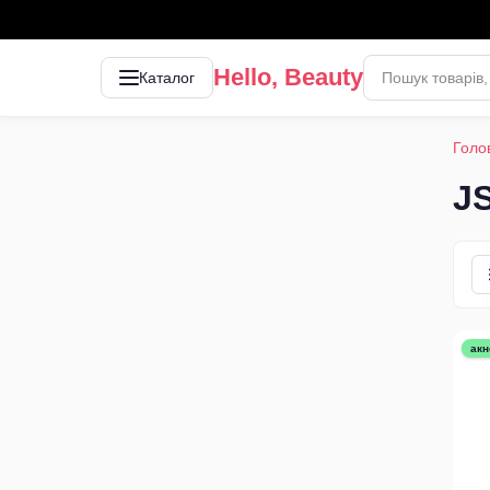
Hello, Beauty
Каталог
Голо
J
акн