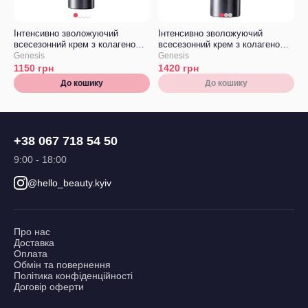
Інтенсивно зволожуючий
Інтенсивно зволожуючий
всесезонний крем з колагеном
всесезонний крем з колагеном
Genesis SAM Moisturizing Care
Genesis SAM Moisturizing Care
Genesis
Genesis
System
System
1150
грн
1420
грн
До кошику
До кошику
+38 067 718 54 50
9:00 - 18:00
@hello_beauty.kyiv
Про нас
Доставка
Оплата
Обмін та повернення
Політика конфіденційності
Договір оферти