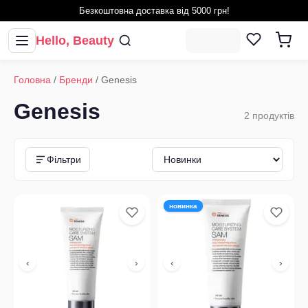
Безкоштовна доставка від 5000 грн!
Hello, Beauty
Головна
/
Бренди
/
Genesis
Genesis
2
продуктів
Фільтри
новинка
‹
›
‹
›